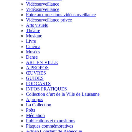
Vidéosurveillance
Vidéosurveillance
Foire aux questions vidéosurveillance
Vidéosurveillance privée
Arts visuels
Théâtre
Musique
Livre
Cinéma
Musées
Danse
ART EN VILLE
A PROPOS
ŒUVRES
GUIDES
PODCASTS
INFOS PRATIQUES
Collection d’art de la Ville de Lausanne
A propos
La Collection
Prêts
Médiation
Publications et expositions
Plaques commémoratives
Adrien Constant de Rebecque