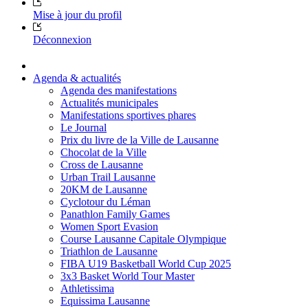
Mise à jour du profil
Déconnexion
Agenda & actualités
Agenda des manifestations
Actualités municipales
Manifestations sportives phares
Le Journal
Prix du livre de la Ville de Lausanne
Chocolat de la Ville
Cross de Lausanne
Urban Trail Lausanne
20KM de Lausanne
Cyclotour du Léman
Panathlon Family Games
Women Sport Evasion
Course Lausanne Capitale Olympique
Triathlon de Lausanne
FIBA U19 Basketball World Cup 2025
3x3 Basket World Tour Master
Athletissima
Equissima Lausanne