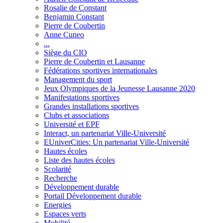
Rosalie de Constant
Benjamin Constant
Pierre de Coubertin
Anne Cuneo
...
Siège du CIO
Pierre de Coubertin et Lausanne
Fédérations sportives internationales
Management du sport
Jeux Olympiques de la Jeunesse Lausanne 2020
Manifestations sportives
Grandes installations sportives
Clubs et associations
Université et EPF
Interact, un partenariat Ville-Université
EUniverCities: Un partenariat Ville-Université
Hautes écoles
Liste des hautes écoles
Scolarité
Recherche
Développement durable
Portail Développement durable
Energies
Espaces verts
Mobilité