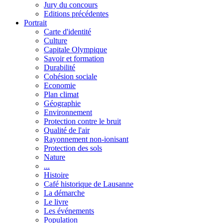
Jury du concours
Editions précédentes
Portrait
Carte d'identité
Culture
Capitale Olympique
Savoir et formation
Durabilité
Cohésion sociale
Economie
Plan climat
Géographie
Environnement
Protection contre le bruit
Qualité de l'air
Rayonnement non-ionisant
Protection des sols
Nature
...
Histoire
Café historique de Lausanne
La démarche
Le livre
Les événements
Population