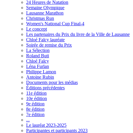
24 Heures de Natation
Semaine Olympique
Lausanne Marathon
Christmas Run
Women's National Cup Final-4
Le concept
Les partenaires du Prix du livre de la Ville de Lausanne
Chloé Falcy lauréate
Soirée de remise du Prix
La Sélection
Roland Buti
Chloé Falcy
Léna Furlan
Philippe Lamon
Antoine Rubin
Documents pour les médias
Éditions précédentes
11e édition
10e édition
9e édition
8e édition
7e édition
...
Le lauréat 2023-2025
Participantes et participants 2023