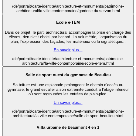
/de/portrait/carte-identite/architecture-et-monuments/patrimoine-
architectural/la-ville-contemporaine/garderie-du-servan.html
Ecole e-TEM
Dans ce projet, le parti architectural accompagne la prise en charge des
élèves, rien n’est choisi par hasard. La volumétrie, l’organisation du
plan, l’expression des façades, les matériaux ou la signalétique...
En savoir plus...
/de/portrait/carte-identite/architecture-et-monuments/patrimoine-
architectural/la-ville-contemporaine/ecole-e-tem.html
Salle de sport ouest du gymnase de Beaulieu
Sa toiture est une esplanade prolongeant le chemin d’accès au
gymnase, le grand escalier à son extrémité conduit à l’étage inférieur
où sont regroupées les entrées de plain-pied.
En savoir plus...
/de/portrait/carte-identite/architecture-et-monuments/patrimoine-
architectural/la-ville-contemporaine/salle-de-sport-beaulieu.html
Villa urbaine de Beaumont 4 en 1