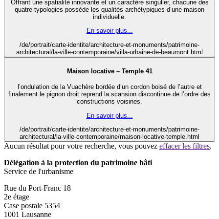
Offrant une spatialité innovante et un caractère singulier, chacune des
quatre typologies possède les qualités archétypiques d’une maison
individuelle.
En savoir plus...
/de/portrait/carte-identite/architecture-et-monuments/patrimoine-
architectural/la-ville-contemporaine/villa-urbaine-de-beaumont.html
Maison locative – Temple 41
l’ondulation de la Vuachère bordée d’un cordon boisé de l’autre et
finalement le pignon droit reprend la scansion discontinue de l’ordre des
constructions voisines.
En savoir plus...
/de/portrait/carte-identite/architecture-et-monuments/patrimoine-
architectural/la-ville-contemporaine/maison-locative-temple.html
Aucun résultat pour votre recherche, vous pouvez
effacer les filtres
.
Délégation à la protection du patrimoine bâti
Service de l'urbanisme
Rue du Port-Franc 18
2e étage
Case postale 5354
1001 Lausanne