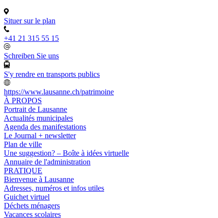
Situer sur le plan
+41 21 315 55 15
Schreiben Sie uns
S'y rendre en transports publics
https://www.lausanne.ch/patrimoine
À PROPOS
Portrait de Lausanne
Actualités municipales
Agenda des manifestations
Le Journal + newsletter
Plan de ville
Une suggestion? – Boîte à idées virtuelle
Annuaire de l'administration
PRATIQUE
Bienvenue à Lausanne
Adresses, numéros et infos utiles
Guichet virtuel
Déchets ménagers
Vacances scolaires