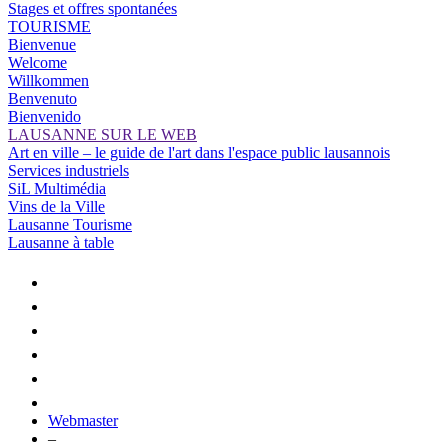
Stages et offres spontanées
TOURISME
Bienvenue
Welcome
Willkommen
Benvenuto
Bienvenido
LAUSANNE SUR LE WEB
Art en ville – le guide de l'art dans l'espace public lausannois
Services industriels
SiL Multimédia
Vins de la Ville
Lausanne Tourisme
Lausanne à table
Webmaster
–