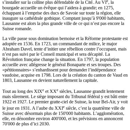
e
s’installer sur la colline plus défendable de la Cité. Au VI
, la
bourgade accueille un évêque qui l’aidera à grandir; en 1275,
échappant à l’emprise des ducs de Savoie sur toute la région, elle
inaugure sa cathédrale gothique. Comptant jusqu’à 9'000 habitants,
Lausanne est alors la plus grande ville de ce qui n’est pas encore la
Suisse romande.
La ville passe sous domination bernoise et la Réforme protestante est
adoptée en 1536. En 1723, un commandant de milice, le major
Abraham Davel, tente d’initier une rébellion contre l’occupant, mais
n’est pas suivi par le Conseil municipal et sera décapité. La
Révolution française change la situation. En 1797, la population
accueille avec allégresse le général Bonaparte et ses troupes. Des
«pétitionnaires» s’enhardissent pour demander l’indépendance
vaudoise, acquise en 1798. Lors de la création du canton de Vaud en
1803, Lausanne en devient naturellement la capitale.
e
e
Tout au long des XIX
et XX
siècles, Lausanne grandit lentement
mais sûrement. Le siège imposant du Tribunal fédéral y est bâti entre
1922 et 1927. Le premier gratte-ciel de Suisse, la tour Bel-Air, y voit
e
le jour en 1931. A l’aube du XXI
siècle, c’est la quatrième ville de
Suisse avec désormais plus de 150'000 habitants. L’agglomération,
elle, en dénombre environ 400'000, et les prévisions en annoncent
70'000 de plus d’ici 2030.