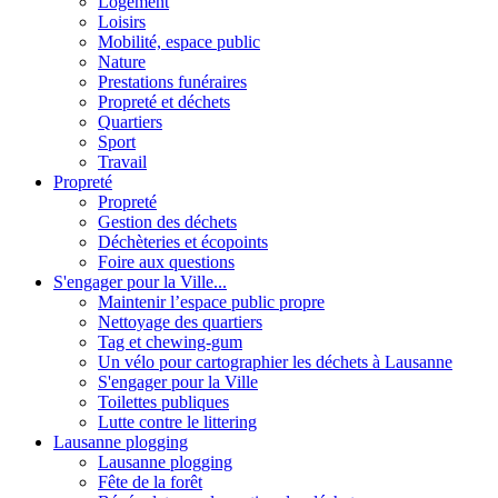
Logement
Loisirs
Mobilité, espace public
Nature
Prestations funéraires
Propreté et déchets
Quartiers
Sport
Travail
Propreté
Propreté
Gestion des déchets
Déchèteries et écopoints
Foire aux questions
S'engager pour la Ville...
Maintenir l’espace public propre
Nettoyage des quartiers
Tag et chewing-gum
Un vélo pour cartographier les déchets à Lausanne
S'engager pour la Ville
Toilettes publiques
Lutte contre le littering
Lausanne plogging
Lausanne plogging
Fête de la forêt