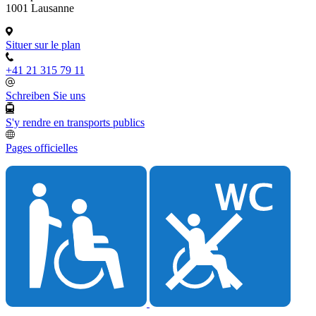
1001 Lausanne
Situer sur le plan
+41 21 315 79 11
Schreiben Sie uns
S'y rendre en transports publics
Pages officielles