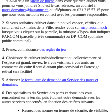
1. Y a-t-il déjà un
jardin de poche
dans votre quartier, auquel vous
pourriez vous joindre? Si c’est le cas, adressez un courriel à
parcs.domaines@lausanne.ch
ou téléphonez au 021 315 57 15 pour
que nous vous mettions en contact avec les personnes responsables.
2. Si vous souhaitez cultiver dans un nouvel espace, vérifiez que
celui-ci est aux mains de la Ville, rendez-vous sur
map.lausanne.ch
lorsque vous cliquez sur la parcelle, la rubrique «Type» doit indiquer
PARCOM (parcelle privée communale) ou DP_COM (domaine
public communal).
3. Prenez connaissance
des règles du jeu
4. Choisissez de cultiver individuellement ou collectivement: si
l’espace est grand, ouvrez-le à vos voisines, à vos amis, au
commerce du coin: il sera d’autant plus convivial et l’arrosage
estival sera facilité!
5. Adressez
le formulaire de demande au Service des parcs et
domaines.
6. Des spécialistes du Service des parcs et domaines vous
rencontrent sur le terrain, puis étudient votre demande avec les
autres services concernés, en fonction des critères suivants:
Respect des normes en termes de sécurité, de visibilité,