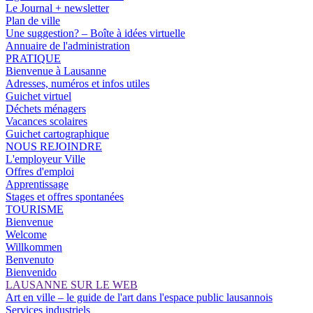
Le Journal + newsletter
Plan de ville
Une suggestion? – Boîte à idées virtuelle
Annuaire de l'administration
PRATIQUE
Bienvenue à Lausanne
Adresses, numéros et infos utiles
Guichet virtuel
Déchets ménagers
Vacances scolaires
Guichet cartographique
NOUS REJOINDRE
L'employeur Ville
Offres d'emploi
Apprentissage
Stages et offres spontanées
TOURISME
Bienvenue
Welcome
Willkommen
Benvenuto
Bienvenido
LAUSANNE SUR LE WEB
Art en ville – le guide de l'art dans l'espace public lausannois
Services industriels