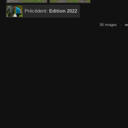
Précédent:
Edition 2022
56 images ·
w