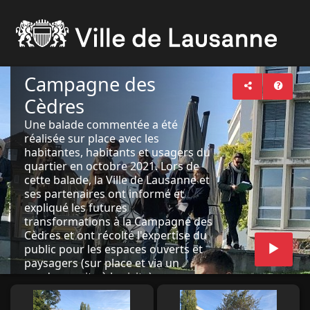
Campagne des
Cèdres
Une balade commentée a été
réalisée sur place avec les
habitantes, habitants et usagers du
quartier en octobre 2021. Lors de
cette balade, la Ville de Lausanne et
ses partenaires ont informé et
expliqué les futures
transformations à la Campagne des
Cèdres et ont récolté l'expertise du
public pour les espaces ouverts et
paysagers (sur place et via un
sondage suite à la visite).