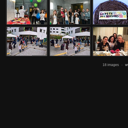
18 images ·
w