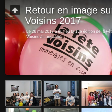
Retour en image sur
Voisins 2017
Le 28 mai 2017 a eu lieu la 13e édition de la Fê
Voisins à Lausanne.