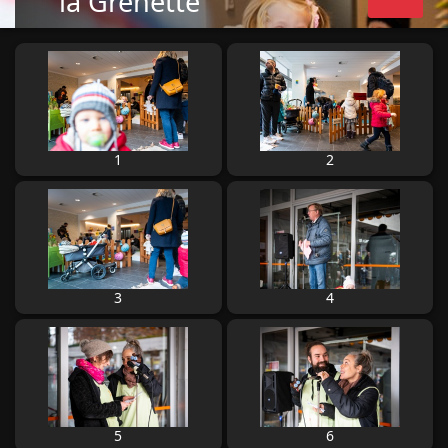
la Grenette
1
2
3
4
5
6