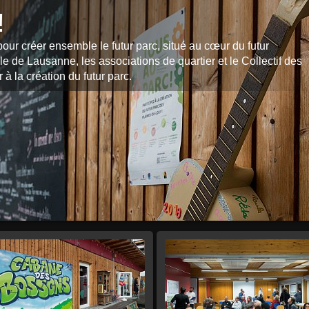
!
our créer ensemble le futur parc, situé au cœur du futur
e de Lausanne, les associations de quartier et le Collectif des
à la création du futur parc.