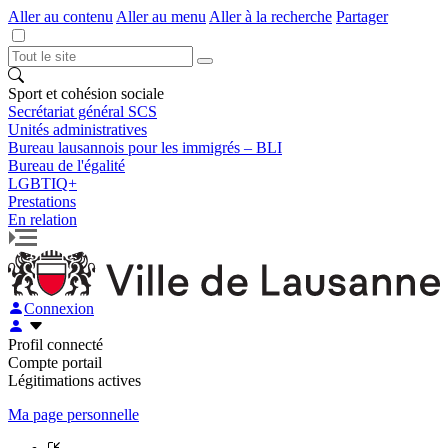
Aller au contenu
Aller au menu
Aller à la recherche
Partager
Sport et cohésion sociale
Secrétariat général SCS
Unités administratives
Bureau lausannois pour les immigrés – BLI
Bureau de l'égalité
LGBTIQ+
Prestations
En relation
Connexion
Profil connecté
Compte portail
Légitimations actives
Ma page personnelle