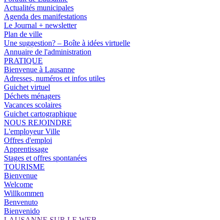
Actualités municipales
Agenda des manifestations
Le Journal + newsletter
Plan de ville
Une suggestion? – Boîte à idées virtuelle
Annuaire de l'administration
PRATIQUE
Bienvenue à Lausanne
Adresses, numéros et infos utiles
Guichet virtuel
Déchets ménagers
Vacances scolaires
Guichet cartographique
NOUS REJOINDRE
L'employeur Ville
Offres d'emploi
Apprentissage
Stages et offres spontanées
TOURISME
Bienvenue
Welcome
Willkommen
Benvenuto
Bienvenido
LAUSANNE SUR LE WEB