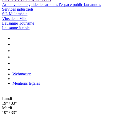
Art en ville – le guide de l'art dans l'espace public lausannois
Services industriels
SiL Multimédia
Vins de la Ville
Lausanne Tourisme
Lausanne à table
Webmaster
–
Mentions légales
Lundi
19° / 33°
Mardi
19° / 33°