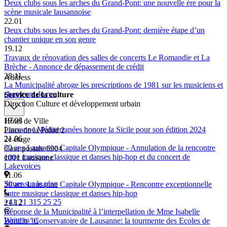
Deux clubs sous les arches du Grand-Pont: une nouvelle ère pour la
scène musicale lausannoise
22.01
Deux clubs sous les arches du Grand-Pont: dernière étape d’un
chantier unique en son genre
19.12
Travaux de rénovation des salles de concerts Le Romandie et La
Brèche - Annonce de dépassement de crédit
28.11
Address
La Municipalité abroge les prescriptions de 1981 sur les musiciens et
chanteurs de rue
Service de la culture
Direction Culture et développement urbain
19.08
Hôtel de Ville
Lausanne Méditerranées honore la Sicile pour son édition 2024
Place de la Palud 2
21.06
2e étage
30 ans Lausanne Capitale Olympique - Annulation de la rencontre
Case postale 6904
entre musique classique et danses hip-hop et du concert de
1001 Lausanne
Lakevoices
11.06
Situer sur le plan
30 ans Lausanne Capitale Olympique - Rencontre exceptionnelle
entre musique classique et danses hip-hop
+41 21 315 25 25
21.12
Réponse de la Municipalité à l’interpellation de Mme Isabelle
Write to us
Bonillo "Conservatoire de Lausanne: la tourmente des Ecoles de