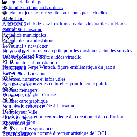
musique de faiblit pas."
09.11
S'y rendre en transports publics
Un élan majeur pour le soutien aux musiques actuelles
23.02
Site officiel
Le projet de club de jazz Les Jumeaux dans le quartier du Flon se
À PROPOS
concrétise
Portrait de Lausanne
Actualités municipales
Agenda des manifestations
11.05
Le Journal + newsletter
Deux clubs et un nouveau pôle pour les musiques actuelles sous les
Plan de ville
arches du Grand-Pont
Une suggestion? – Boîte à idées virtuelle
13.01
Annuaire de l'administration
Hommage à Serge Wintsch, figure emblématique du jazz à
PRATIQUE
Lausanne
Bienvenue à Lausanne
02.12
Adresses, numéros et infos utiles
Succès des découvertes culturelles pour le jeune public
Guichet virtuel
03.09
Déchets ménagers
Hommage à Michel Corboz
Vacances scolaires
28.06
Guichet cartographique
Le plein de culture cet été à Lausanne
NOUS REJOINDRE
16.02
L'employeur Ville
Un club de jazz et un centre dédié à la création et à la diffusion
Offres d'emploi
musicale au Flon
Apprentissage
26.05
Stages et offres spontanées
Renaud Capuçon nommé directeur artistique de l'OCL
TOURISME