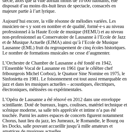
siècle, alors que la ville abritait moins de 10'000 habitants, elle
disposait d’au moins dix-huit lieux de spectacle, consacrés en
majeure partie à l’art lyrique.
Aujourd’hui encore, la ville résonne de mélodies variées. Les
musicien·ne·s y sont en nombre et de qualité, formé·e·s au niveau
professionnel à la Haute Ecole de musique (HEMU) et au niveau
non-professionnel au Conservatoire de Lausanne à l’Ecole de Jazz
et de Musique Actuelle (EJMA) ainsi qu’à l’Ecole de Musique
Lausanne (EML) fruit du regroupement de cinq écoles historiques.
Le nombre de formations musicales ne cesse d’augmenter.
L’Orchestre de Chambre de Lausanne a été fondé en 1942,
l’Ensemble Vocal de Lausanne en 1961 (par le célèbre chef
fribourgeois Michel Corboz), le Quatuor Sine Nomine en 1975, le
Sinfonietta en 1981. Le foisonnement est tout aussi remarquable en
jazz et dans les musiques actuelles – acoustiques, électriques,
électroniques, métissées ou expérimentales.
L’Opéra de Lausanne a été rénové en 2012 dans une enveloppe
scintillante. Doté de bureaux, loges, coulisses, matériel technique et
scénique moderne, sa salle très appréciée et intime n’a pas été
touchée. Parmi les autres espaces de concerts figurent notamment
Chorus, haut lieu du jazz, les Jumeaux, le Romandie, le Bourg ou
les Docks, salle pouvant accueillir jusqu’à mille amateurs et
amatrices de musiques actuelles.