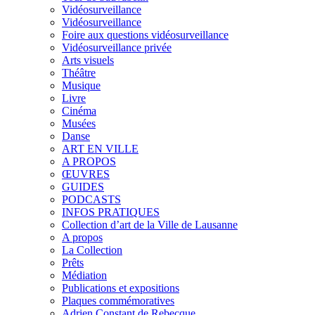
Vidéosurveillance
Vidéosurveillance
Foire aux questions vidéosurveillance
Vidéosurveillance privée
Arts visuels
Théâtre
Musique
Livre
Cinéma
Musées
Danse
ART EN VILLE
A PROPOS
ŒUVRES
GUIDES
PODCASTS
INFOS PRATIQUES
Collection d’art de la Ville de Lausanne
A propos
La Collection
Prêts
Médiation
Publications et expositions
Plaques commémoratives
Adrien Constant de Rebecque