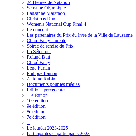
24 Heures de Natation
Semaine Olympique
Lausanne Marathon
Christmas Run
Women's National Cup Final-4
Le concept
Les partenaires du Prix du livre de la Ville de Lausanne
Chloé Falcy lauréate
Soirée de remise du Prix
La Sélection
Roland Buti
Chloé Falcy
Léna Furlan
Philippe Lamon
Antoine Rubin
Documents pour les médias
Éditions précédentes
11e édition
10e édition
9e édition
8e édition
7e édition
...
Le lauréat 2023-2025
Participantes et participants 2023