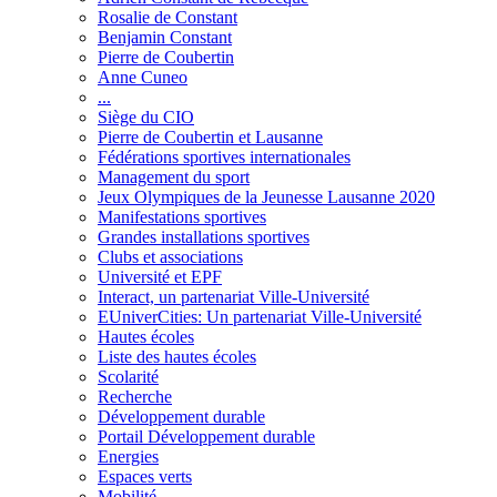
Rosalie de Constant
Benjamin Constant
Pierre de Coubertin
Anne Cuneo
...
Siège du CIO
Pierre de Coubertin et Lausanne
Fédérations sportives internationales
Management du sport
Jeux Olympiques de la Jeunesse Lausanne 2020
Manifestations sportives
Grandes installations sportives
Clubs et associations
Université et EPF
Interact, un partenariat Ville-Université
EUniverCities: Un partenariat Ville-Université
Hautes écoles
Liste des hautes écoles
Scolarité
Recherche
Développement durable
Portail Développement durable
Energies
Espaces verts
Mobilité