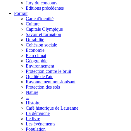
Jury du concours
Editions précédentes
Portrait
Carte d'identité
Culture
Capitale Olympique
Savoir et formation
Durabilité
Cohésion sociale
Economie
Plan climat
Géographie
Environnement
Protection contre le bruit
Qualité de l'air
Rayonnement non-ionisant
Protection des sols
Nature
...
Histoire
Café historique de Lausanne
La démarche
Le livre
Les événements
Population