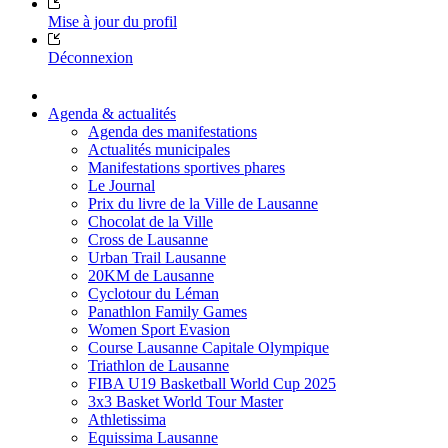
Mise à jour du profil
Déconnexion
Agenda & actualités
Agenda des manifestations
Actualités municipales
Manifestations sportives phares
Le Journal
Prix du livre de la Ville de Lausanne
Chocolat de la Ville
Cross de Lausanne
Urban Trail Lausanne
20KM de Lausanne
Cyclotour du Léman
Panathlon Family Games
Women Sport Evasion
Course Lausanne Capitale Olympique
Triathlon de Lausanne
FIBA U19 Basketball World Cup 2025
3x3 Basket World Tour Master
Athletissima
Equissima Lausanne