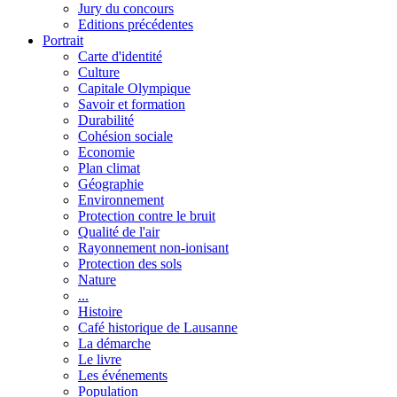
Jury du concours
Editions précédentes
Portrait
Carte d'identité
Culture
Capitale Olympique
Savoir et formation
Durabilité
Cohésion sociale
Economie
Plan climat
Géographie
Environnement
Protection contre le bruit
Qualité de l'air
Rayonnement non-ionisant
Protection des sols
Nature
...
Histoire
Café historique de Lausanne
La démarche
Le livre
Les événements
Population