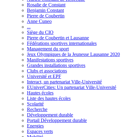
Rosalie de Constant
Benjamin Constant
Pierre de Coubertin
Anne Cuneo
...
Siège du CIO
Pierre de Coubertin et Lausanne
Fédérations sportives internationales
Management du sport
Jeux Olympiques de la Jeunesse Lausanne 2020
Manifestations sportives
Grandes installations sportives
Clubs et associations
Université et EPF
Interact, un partenariat Ville-Université
EUniverCities: Un partenariat Ville-Université
Hautes écoles
Liste des hautes écoles
Scolarité
Recherche
Développement durable
Portail Développement durable
Energies
Espaces verts
Mobilité