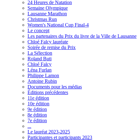
24 Heures de Natation
Semaine Olympique
Lausanne Marathon
Christmas Run
Women's National Cup Final-4
Le concept
Les partenaires du Prix du livre de la Ville de Lausanne
Chloé Falcy lauréate
Soirée de remise du Prix
La Sélection
Roland Buti
Chloé Falcy
Léna Furlan
Philippe Lamon
Antoine Rubin
Documents pour les médias
Éditions précédentes
11e édition
10e édition
9e édition
8e édition
7e édition
...
Le lauréat 2023-2025
Participantes et participants 2023