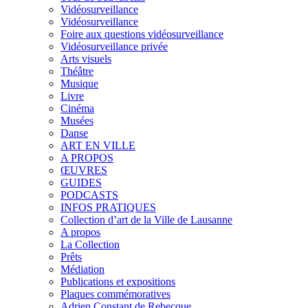
Vidéosurveillance
Vidéosurveillance
Foire aux questions vidéosurveillance
Vidéosurveillance privée
Arts visuels
Théâtre
Musique
Livre
Cinéma
Musées
Danse
ART EN VILLE
A PROPOS
ŒUVRES
GUIDES
PODCASTS
INFOS PRATIQUES
Collection d’art de la Ville de Lausanne
A propos
La Collection
Prêts
Médiation
Publications et expositions
Plaques commémoratives
Adrien Constant de Rebecque