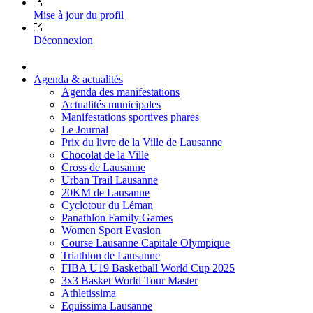
Mise à jour du profil
Déconnexion
Agenda & actualités
Agenda des manifestations
Actualités municipales
Manifestations sportives phares
Le Journal
Prix du livre de la Ville de Lausanne
Chocolat de la Ville
Cross de Lausanne
Urban Trail Lausanne
20KM de Lausanne
Cyclotour du Léman
Panathlon Family Games
Women Sport Evasion
Course Lausanne Capitale Olympique
Triathlon de Lausanne
FIBA U19 Basketball World Cup 2025
3x3 Basket World Tour Master
Athletissima
Equissima Lausanne