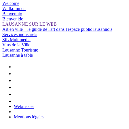
Welcome
Willkommen
Benvenuto
Bienvenido
LAUSANNE SUR LE WEB
Art en ville – le guide de l'art dans l'espace public lausannois
Services industriels
SiL Multimédia
Vins de la Ville
Lausanne Tourisme
Lausanne à table
Webmaster
–
Mentions légales