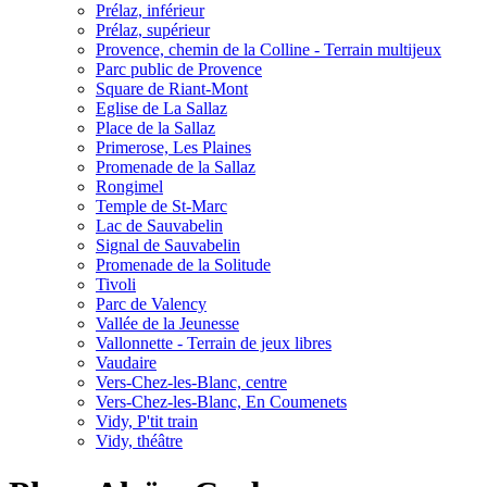
Prélaz, inférieur
Prélaz, supérieur
Provence, chemin de la Colline - Terrain multijeux
Parc public de Provence
Square de Riant-Mont
Eglise de La Sallaz
Place de la Sallaz
Primerose, Les Plaines
Promenade de la Sallaz
Rongimel
Temple de St-Marc
Lac de Sauvabelin
Signal de Sauvabelin
Promenade de la Solitude
Tivoli
Parc de Valency
Vallée de la Jeunesse
Vallonnette - Terrain de jeux libres
Vaudaire
Vers-Chez-les-Blanc, centre
Vers-Chez-les-Blanc, En Coumenets
Vidy, P'tit train
Vidy, théâtre