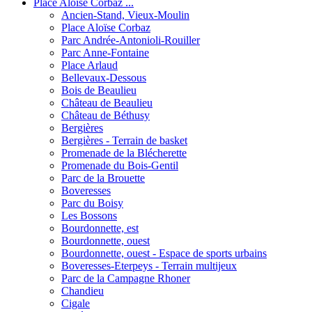
Place Aloïse Corbaz ...
Ancien-Stand, Vieux-Moulin
Place Aloïse Corbaz
Parc Andrée-Antonioli-Rouiller
Parc Anne-Fontaine
Place Arlaud
Bellevaux-Dessous
Bois de Beaulieu
Château de Beaulieu
Château de Béthusy
Bergières
Bergières - Terrain de basket
Promenade de la Blécherette
Promenade du Bois-Gentil
Parc de la Brouette
Boveresses
Parc du Boisy
Les Bossons
Bourdonnette, est
Bourdonnette, ouest
Bourdonnette, ouest - Espace de sports urbains
Boveresses-Eterpeys - Terrain multijeux
Parc de la Campagne Rhoner
Chandieu
Cigale