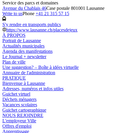
Service des parcs et domaines
Avenue du Chablais 46
Case postale 80
1001 Lausanne
Write to us
Phone
+41 21 315 57 15
S'y rendre en transports publics
https://www.lausanne.ch/placesdejeux
À PROPOS
Portrait de Lausanne
Actualités municipales
Agenda des manifestations
Le Journal + newsletter
Plan de ville
Une suggestion? – Boîte à idées virtuelle
Annuaire de l'administration
PRATIQUE
Bienvenue à Lausanne
Adresses, numéros et infos utiles
Guichet virtuel
Déchets ménagers
Vacances scolaires
Guichet cartographique
NOUS REJOINDRE
L'employeur Ville
Offres d'emploi
Apprentissage