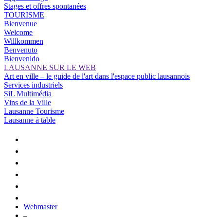
Stages et offres spontanées
TOURISME
Bienvenue
Welcome
Willkommen
Benvenuto
Bienvenido
LAUSANNE SUR LE WEB
Art en ville – le guide de l'art dans l'espace public lausannois
Services industriels
SiL Multimédia
Vins de la Ville
Lausanne Tourisme
Lausanne à table
Webmaster
–