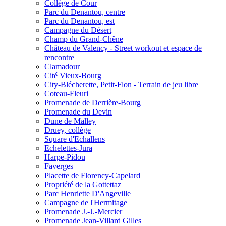
Collège de Cour
Parc du Denantou, centre
Parc du Denantou, est
Campagne du Désert
Champ du Grand-Chêne
Château de Valency - Street workout et espace de
rencontre
Clamadour
Cité Vieux-Bourg
City-Blécherette, Petit-Flon - Terrain de jeu libre
Coteau-Fleuri
Promenade de Derrière-Bourg
Promenade du Devin
Dune de Malley
Druey, collège
Square d'Echallens
Echelettes-Jura
Harpe-Pidou
Faverges
Placette de Florency-Capelard
Propriété de la Gottettaz
Parc Henriette D'Angeville
Campagne de l'Hermitage
Promenade J.-J.-Mercier
Promenade Jean-Villard Gilles