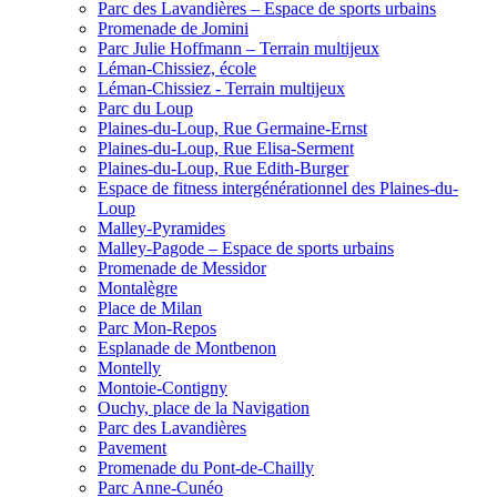
Parc des Lavandières – Espace de sports urbains
Promenade de Jomini
Parc Julie Hoffmann – Terrain multijeux
Léman-Chissiez, école
Léman-Chissiez - Terrain multijeux
Parc du Loup
Plaines-du-Loup, Rue Germaine-Ernst
Plaines-du-Loup, Rue Elisa-Serment
Plaines-du-Loup, Rue Edith-Burger
Espace de fitness intergénérationnel des Plaines-du-
Loup
Malley-Pyramides
Malley-Pagode – Espace de sports urbains
Promenade de Messidor
Montalègre
Place de Milan
Parc Mon-Repos
Esplanade de Montbenon
Montelly
Montoie-Contigny
Ouchy, place de la Navigation
Parc des Lavandières
Pavement
Promenade du Pont-de-Chailly
Parc Anne-Cunéo