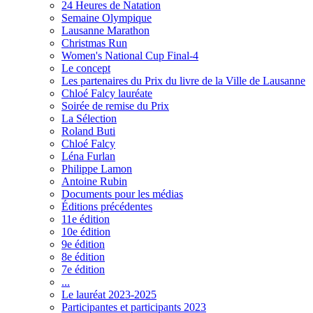
24 Heures de Natation
Semaine Olympique
Lausanne Marathon
Christmas Run
Women's National Cup Final-4
Le concept
Les partenaires du Prix du livre de la Ville de Lausanne
Chloé Falcy lauréate
Soirée de remise du Prix
La Sélection
Roland Buti
Chloé Falcy
Léna Furlan
Philippe Lamon
Antoine Rubin
Documents pour les médias
Éditions précédentes
11e édition
10e édition
9e édition
8e édition
7e édition
...
Le lauréat 2023-2025
Participantes et participants 2023