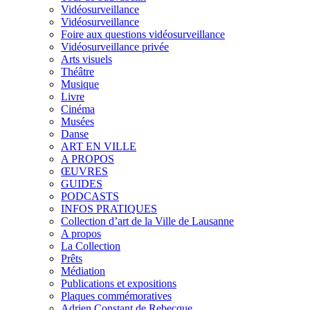
Vidéosurveillance
Vidéosurveillance
Foire aux questions vidéosurveillance
Vidéosurveillance privée
Arts visuels
Théâtre
Musique
Livre
Cinéma
Musées
Danse
ART EN VILLE
A PROPOS
ŒUVRES
GUIDES
PODCASTS
INFOS PRATIQUES
Collection d’art de la Ville de Lausanne
A propos
La Collection
Prêts
Médiation
Publications et expositions
Plaques commémoratives
Adrien Constant de Rebecque