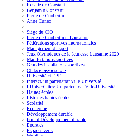
Rosalie de Constant
Benjamin Constant
Pierre de Coubertin
Anne Cuneo
...
Siège du CIO
Pierre de Coubertin et Lausanne
Fédérations sportives internationales
Management du sport
Jeux Olympiques de la Jeunesse Lausanne 2020
Manifestations sportives
Grandes installations sportives
Clubs et associations
Université et EPF
Interact, un partenariat Ville-Université
EUniverCities: Un partenariat Ville-Université
Hautes écoles
Liste des hautes écoles
Scolarité
Recherche
Développement durable
Portail Développement durable
Energies
Espaces verts
Mobilité