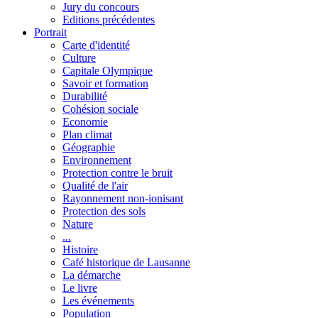
Jury du concours
Editions précédentes
Portrait
Carte d'identité
Culture
Capitale Olympique
Savoir et formation
Durabilité
Cohésion sociale
Economie
Plan climat
Géographie
Environnement
Protection contre le bruit
Qualité de l'air
Rayonnement non-ionisant
Protection des sols
Nature
...
Histoire
Café historique de Lausanne
La démarche
Le livre
Les événements
Population