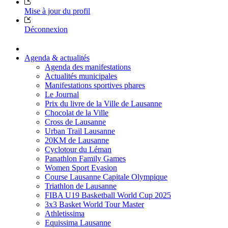
Mise à jour du profil
Déconnexion
Agenda & actualités
Agenda des manifestations
Actualités municipales
Manifestations sportives phares
Le Journal
Prix du livre de la Ville de Lausanne
Chocolat de la Ville
Cross de Lausanne
Urban Trail Lausanne
20KM de Lausanne
Cyclotour du Léman
Panathlon Family Games
Women Sport Evasion
Course Lausanne Capitale Olympique
Triathlon de Lausanne
FIBA U19 Basketball World Cup 2025
3x3 Basket World Tour Master
Athletissima
Equissima Lausanne