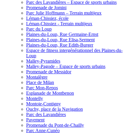
Parc des Lavandières – Espace de sports urbains
Promenade de Jomini
Parc Julie Hoffmann – Terrain multijeux
Léman-Chissiez, école
Léman-Chissiez - Terrain multijeux
Parc du Loup
Plaines-du-Loup, Rue Germaine-Ernst
Plaines-du-Loup, Rue Elisa-Serment
Plaines-du-Loup, Rue Edith-Burger
Espace de fitness intergénérationnel des Plaines-du-
Loup
Malley-Pyramides
Malley-Pagode – Espace de sports urbains
Promenade de Messidor
Montalègre
Place de Milan
Parc Mon-Repos
Esplanade de Montbenon
Montelly
Montoie-Contigny
Ouchy, place de la Navigation
Parc des Lavandières
Pavement
Promenade du Pont-de-Chailly
Parc Anne-Cunéo