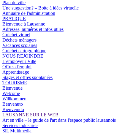
Plan de ville
Une suggestion? – Boîte à idées virtuelle
Annuaire de l'administration
PRATIQUE
Bienvenue à Lausanne
Adresses, numéros et infos utiles
Guichet virtuel
Déchets ménagers
Vacances scolaires
Guichet cartographique
NOUS REJOINDRE
L'employeur Ville
Offres d'emploi
Apprentissage
Stages et offres spontanées
TOURISME
Bienvenue
Welcome
Willkommen
Benvenuto
Bienvenido
LAUSANNE SUR LE WEB
Art en ville – le guide de l'art dans l'espace public lausannois
Services industriels
SiL Multimédia