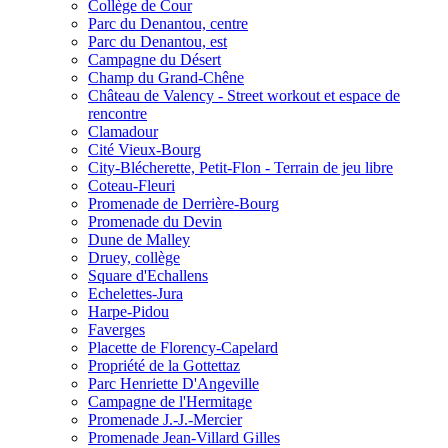
Collège de Cour
Parc du Denantou, centre
Parc du Denantou, est
Campagne du Désert
Champ du Grand-Chêne
Château de Valency - Street workout et espace de
rencontre
Clamadour
Cité Vieux-Bourg
City-Blécherette, Petit-Flon - Terrain de jeu libre
Coteau-Fleuri
Promenade de Derrière-Bourg
Promenade du Devin
Dune de Malley
Druey, collège
Square d'Echallens
Echelettes-Jura
Harpe-Pidou
Faverges
Placette de Florency-Capelard
Propriété de la Gottettaz
Parc Henriette D'Angeville
Campagne de l'Hermitage
Promenade J.-J.-Mercier
Promenade Jean-Villard Gilles