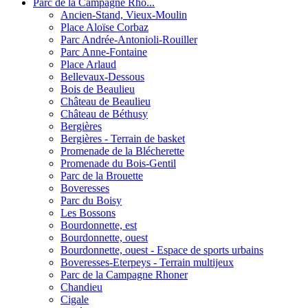
Parc de la Campagne Rho...
Ancien-Stand, Vieux-Moulin
Place Aloïse Corbaz
Parc Andrée-Antonioli-Rouiller
Parc Anne-Fontaine
Place Arlaud
Bellevaux-Dessous
Bois de Beaulieu
Château de Beaulieu
Château de Béthusy
Bergières
Bergières - Terrain de basket
Promenade de la Blécherette
Promenade du Bois-Gentil
Parc de la Brouette
Boveresses
Parc du Boisy
Les Bossons
Bourdonnette, est
Bourdonnette, ouest
Bourdonnette, ouest - Espace de sports urbains
Boveresses-Eterpeys - Terrain multijeux
Parc de la Campagne Rhoner
Chandieu
Cigale