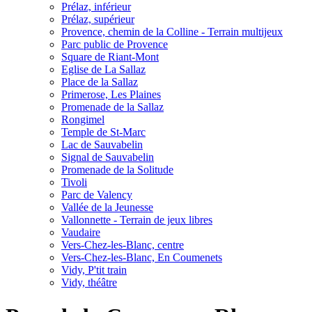
Prélaz, inférieur
Prélaz, supérieur
Provence, chemin de la Colline - Terrain multijeux
Parc public de Provence
Square de Riant-Mont
Eglise de La Sallaz
Place de la Sallaz
Primerose, Les Plaines
Promenade de la Sallaz
Rongimel
Temple de St-Marc
Lac de Sauvabelin
Signal de Sauvabelin
Promenade de la Solitude
Tivoli
Parc de Valency
Vallée de la Jeunesse
Vallonnette - Terrain de jeux libres
Vaudaire
Vers-Chez-les-Blanc, centre
Vers-Chez-les-Blanc, En Coumenets
Vidy, P'tit train
Vidy, théâtre