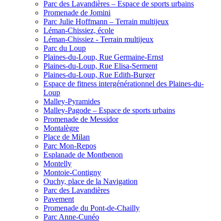
Parc des Lavandières – Espace de sports urbains
Promenade de Jomini
Parc Julie Hoffmann – Terrain multijeux
Léman-Chissiez, école
Léman-Chissiez - Terrain multijeux
Parc du Loup
Plaines-du-Loup, Rue Germaine-Ernst
Plaines-du-Loup, Rue Elisa-Serment
Plaines-du-Loup, Rue Edith-Burger
Espace de fitness intergénérationnel des Plaines-du-
Loup
Malley-Pyramides
Malley-Pagode – Espace de sports urbains
Promenade de Messidor
Montalègre
Place de Milan
Parc Mon-Repos
Esplanade de Montbenon
Montelly
Montoie-Contigny
Ouchy, place de la Navigation
Parc des Lavandières
Pavement
Promenade du Pont-de-Chailly
Parc Anne-Cunéo