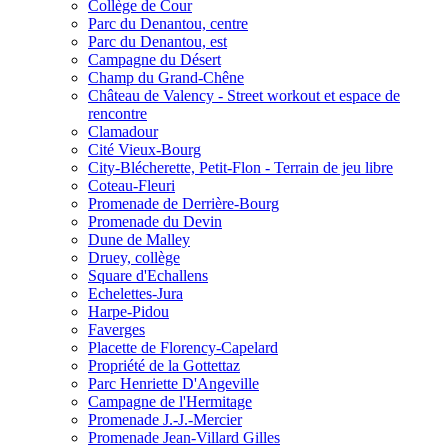
Collège de Cour
Parc du Denantou, centre
Parc du Denantou, est
Campagne du Désert
Champ du Grand-Chêne
Château de Valency - Street workout et espace de
rencontre
Clamadour
Cité Vieux-Bourg
City-Blécherette, Petit-Flon - Terrain de jeu libre
Coteau-Fleuri
Promenade de Derrière-Bourg
Promenade du Devin
Dune de Malley
Druey, collège
Square d'Echallens
Echelettes-Jura
Harpe-Pidou
Faverges
Placette de Florency-Capelard
Propriété de la Gottettaz
Parc Henriette D'Angeville
Campagne de l'Hermitage
Promenade J.-J.-Mercier
Promenade Jean-Villard Gilles