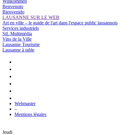
Willkommen
Benvenuto
Bienvenido
LAUSANNE SUR LE WEB
Art en ville – le guide de l'art dans l'espace public lausannois
Services industriels
SiL Multimédia
Vins de la Ville
Lausanne Tourisme
Lausanne à table
Webmaster
–
Mentions légales
Jeudi