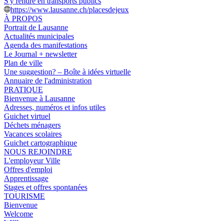
S'y rendre en transports publics
https://www.lausanne.ch/placesdejeux
À PROPOS
Portrait de Lausanne
Actualités municipales
Agenda des manifestations
Le Journal + newsletter
Plan de ville
Une suggestion? – Boîte à idées virtuelle
Annuaire de l'administration
PRATIQUE
Bienvenue à Lausanne
Adresses, numéros et infos utiles
Guichet virtuel
Déchets ménagers
Vacances scolaires
Guichet cartographique
NOUS REJOINDRE
L'employeur Ville
Offres d'emploi
Apprentissage
Stages et offres spontanées
TOURISME
Bienvenue
Welcome