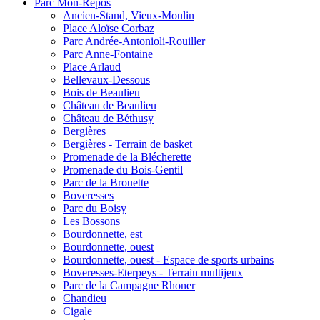
Parc Mon-Repos
Ancien-Stand, Vieux-Moulin
Place Aloïse Corbaz
Parc Andrée-Antonioli-Rouiller
Parc Anne-Fontaine
Place Arlaud
Bellevaux-Dessous
Bois de Beaulieu
Château de Beaulieu
Château de Béthusy
Bergières
Bergières - Terrain de basket
Promenade de la Blécherette
Promenade du Bois-Gentil
Parc de la Brouette
Boveresses
Parc du Boisy
Les Bossons
Bourdonnette, est
Bourdonnette, ouest
Bourdonnette, ouest - Espace de sports urbains
Boveresses-Eterpeys - Terrain multijeux
Parc de la Campagne Rhoner
Chandieu
Cigale