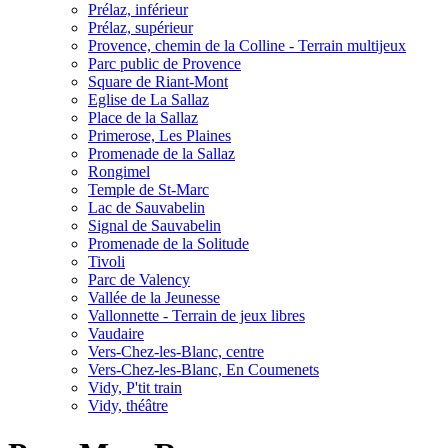
Prélaz, inférieur
Prélaz, supérieur
Provence, chemin de la Colline - Terrain multijeux
Parc public de Provence
Square de Riant-Mont
Eglise de La Sallaz
Place de la Sallaz
Primerose, Les Plaines
Promenade de la Sallaz
Rongimel
Temple de St-Marc
Lac de Sauvabelin
Signal de Sauvabelin
Promenade de la Solitude
Tivoli
Parc de Valency
Vallée de la Jeunesse
Vallonnette - Terrain de jeux libres
Vaudaire
Vers-Chez-les-Blanc, centre
Vers-Chez-les-Blanc, En Coumenets
Vidy, P'tit train
Vidy, théâtre