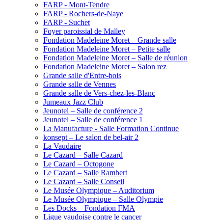
FARP - Mont-Tendre
FARP - Rochers-de-Naye
FARP - Suchet
Foyer paroissial de Malley
Fondation Madeleine Moret – Grande salle
Fondation Madeleine Moret – Petite salle
Fondation Madeleine Moret – Salle de réunion
Fondation Madeleine Moret – Salon rez
Grande salle d'Entre-bois
Grande salle de Vennes
Grande salle de Vers-chez-les-Blanc
Jumeaux Jazz Club
Jeunotel – Salle de conférence 2
Jeunotel – Salle de conférence 1
La Manufacture - Salle Formation Continue
konsept – Le salon de bel-air 2
La Vaudaire
Le Cazard – Salle Cazard
Le Cazard – Octogone
Le Cazard – Salle Rambert
Le Cazard – Salle Conseil
Le Musée Olympique – Auditorium
Le Musée Olympique – Salle Olympie
Les Docks – Fondation FMA
Ligue vaudoise contre le cancer