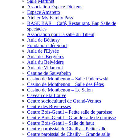
Salle Martinet
Association Espace Dickens
Espace Amaretto
Atelier My Family Pass
BASE BAR – Café, Restaurant, Bar, Salle de
spectacles
Association pour la salle du Tilleul
Aula de Béthusy
Fondation IdéeSport
Aula de l'Elysée
Aula des Bergières
Aula du Belvédère
Aula de Villamont
Cantine de Sauvabelin
Casino de Montbenon – Salle Paderewski
Casino de Montbenon – Salle des Fêtes
Casino de Montbenon – Le Salon
Caveau de la Louve
Centre socioculturel de Grand-Vennes
Centre des Boveresses
Centre Bois-Gentil – Petite salle de paroisse
Centre Bois-Gentil – Grande salle de paroisse
Centre Bois-Gentil – Salle du haut
Centre paroissial de Chailly – Petite salle
Centre paroissial de Chailly – Grande salle