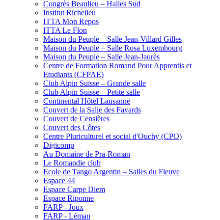
Congrès Beaulieu – Halles Sud
Institut Richelieu
ITTA Mon Repos
ITTA Le Flon
Maison du Peuple – Salle Jean-Villard Gilles
Maison du Peuple – Salle Rosa Luxembourg
Maison du Peuple – Salle Jean-Jaurès
Centre de Formation Romand Pour Apprentis et
Etudiants (CFPAE)
Club Alpin Suisse – Grande salle
Club Alpin Suisse – Petite salle
Continental Hôtel Lausanne
Couvert de la Salle des Fayards
Couvert de Censières
Couvert des Côtes
Centre Pluriculturel et social d'Ouchy (CPO)
Digicomp
Au Domaine de Pra-Roman
Le Romandie club
Ecole de Tango Argentin – Salles du Fleuve
Espace 44
Espace Carpe Diem
Espace Riponne
FARP - Joux
FARP - Léman