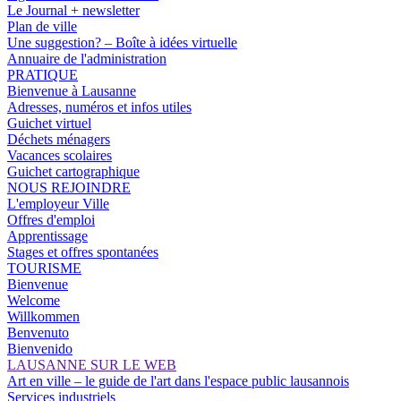
Le Journal + newsletter
Plan de ville
Une suggestion? – Boîte à idées virtuelle
Annuaire de l'administration
PRATIQUE
Bienvenue à Lausanne
Adresses, numéros et infos utiles
Guichet virtuel
Déchets ménagers
Vacances scolaires
Guichet cartographique
NOUS REJOINDRE
L'employeur Ville
Offres d'emploi
Apprentissage
Stages et offres spontanées
TOURISME
Bienvenue
Welcome
Willkommen
Benvenuto
Bienvenido
LAUSANNE SUR LE WEB
Art en ville – le guide de l'art dans l'espace public lausannois
Services industriels