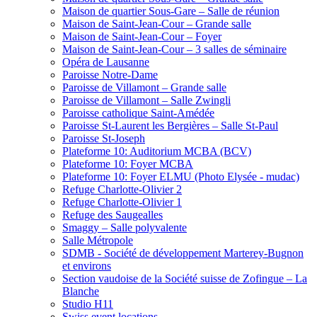
Maison de quartier Sous-Gare – Salle de réunion
Maison de Saint-Jean-Cour – Grande salle
Maison de Saint-Jean-Cour – Foyer
Maison de Saint-Jean-Cour – 3 salles de séminaire
Opéra de Lausanne
Paroisse Notre-Dame
Paroisse de Villamont – Grande salle
Paroisse de Villamont – Salle Zwingli
Paroisse catholique Saint-Amédée
Paroisse St-Laurent les Bergières – Salle St-Paul
Paroisse St-Joseph
Plateforme 10: Auditorium MCBA (BCV)
Plateforme 10: Foyer MCBA
Plateforme 10: Foyer ELMU (Photo Elysée - mudac)
Refuge Charlotte-Olivier 2
Refuge Charlotte-Olivier 1
Refuge des Saugealles
Smaggy – Salle polyvalente
Salle Métropole
SDMB - Société de développement Marterey-Bugnon
et environs
Section vaudoise de la Société suisse de Zofingue – La
Blanche
Studio H11
Swiss event locations