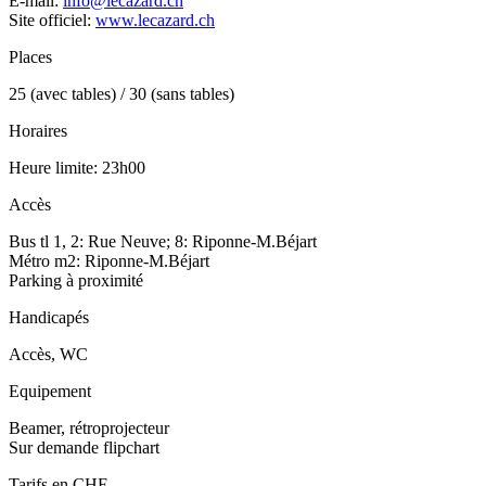
E-mail:
info@lecazard.ch
Site officiel:
www.lecazard.ch
Places
25 (avec tables) / 30 (sans tables)
Horaires
Heure limite: 23h00
Accès
Bus tl 1, 2: Rue Neuve; 8: Riponne-M.Béjart
Métro m2: Riponne-M.Béjart
Parking à proximité
Handicapés
Accès, WC
Equipement
Beamer, rétroprojecteur
Sur demande flipchart
Tarifs en CHF