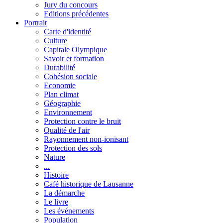
Jury du concours
Editions précédentes
Portrait
Carte d'identité
Culture
Capitale Olympique
Savoir et formation
Durabilité
Cohésion sociale
Economie
Plan climat
Géographie
Environnement
Protection contre le bruit
Qualité de l'air
Rayonnement non-ionisant
Protection des sols
Nature
...
Histoire
Café historique de Lausanne
La démarche
Le livre
Les événements
Population