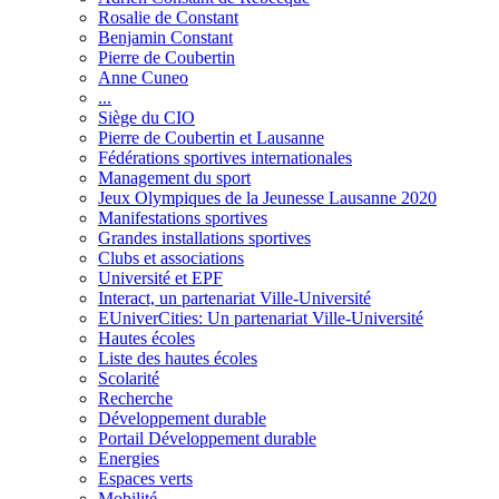
Rosalie de Constant
Benjamin Constant
Pierre de Coubertin
Anne Cuneo
...
Siège du CIO
Pierre de Coubertin et Lausanne
Fédérations sportives internationales
Management du sport
Jeux Olympiques de la Jeunesse Lausanne 2020
Manifestations sportives
Grandes installations sportives
Clubs et associations
Université et EPF
Interact, un partenariat Ville-Université
EUniverCities: Un partenariat Ville-Université
Hautes écoles
Liste des hautes écoles
Scolarité
Recherche
Développement durable
Portail Développement durable
Energies
Espaces verts
Mobilité