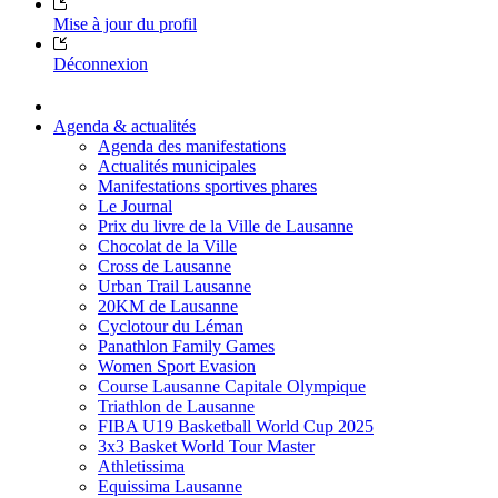
Mise à jour du profil
Déconnexion
Agenda & actualités
Agenda des manifestations
Actualités municipales
Manifestations sportives phares
Le Journal
Prix du livre de la Ville de Lausanne
Chocolat de la Ville
Cross de Lausanne
Urban Trail Lausanne
20KM de Lausanne
Cyclotour du Léman
Panathlon Family Games
Women Sport Evasion
Course Lausanne Capitale Olympique
Triathlon de Lausanne
FIBA U19 Basketball World Cup 2025
3x3 Basket World Tour Master
Athletissima
Equissima Lausanne