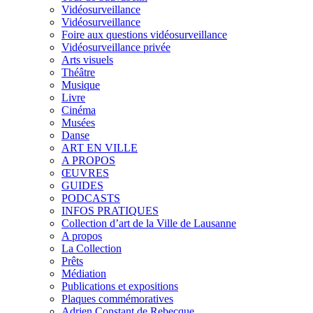
Vidéosurveillance
Vidéosurveillance
Foire aux questions vidéosurveillance
Vidéosurveillance privée
Arts visuels
Théâtre
Musique
Livre
Cinéma
Musées
Danse
ART EN VILLE
A PROPOS
ŒUVRES
GUIDES
PODCASTS
INFOS PRATIQUES
Collection d’art de la Ville de Lausanne
A propos
La Collection
Prêts
Médiation
Publications et expositions
Plaques commémoratives
Adrien Constant de Rebecque