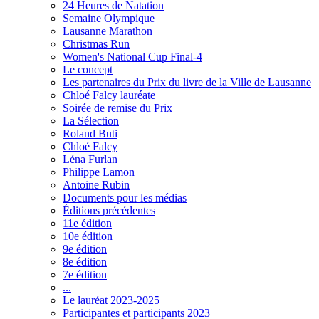
24 Heures de Natation
Semaine Olympique
Lausanne Marathon
Christmas Run
Women's National Cup Final-4
Le concept
Les partenaires du Prix du livre de la Ville de Lausanne
Chloé Falcy lauréate
Soirée de remise du Prix
La Sélection
Roland Buti
Chloé Falcy
Léna Furlan
Philippe Lamon
Antoine Rubin
Documents pour les médias
Éditions précédentes
11e édition
10e édition
9e édition
8e édition
7e édition
...
Le lauréat 2023-2025
Participantes et participants 2023