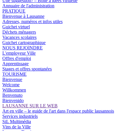
Une suggestion? – Boîte à idées virtuelle
Annuaire de l'administration
PRATIQUE
Bienvenue à Lausanne
Adresses, numéros et infos utiles
Guichet virtuel
Déchets ménagers
Vacances scolaires
Guichet cartographique
NOUS REJOINDRE
L'employeur Ville
Offres d'emploi
Apprentissage
Stages et offres spontanées
TOURISME
Bienvenue
Welcome
Willkommen
Benvenuto
Bienvenido
LAUSANNE SUR LE WEB
Art en ville – le guide de l'art dans l'espace public lausannois
Services industriels
SiL Multimédia
Vins de la Ville