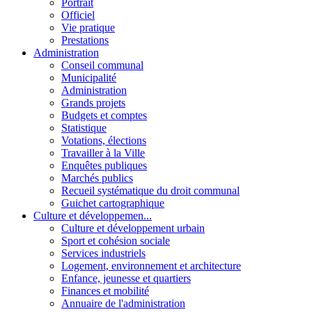
Portrait
Officiel
Vie pratique
Prestations
Administration
Conseil communal
Municipalité
Administration
Grands projets
Budgets et comptes
Statistique
Votations, élections
Travailler à la Ville
Enquêtes publiques
Marchés publics
Recueil systématique du droit communal
Guichet cartographique
Culture et développemen...
Culture et développement urbain
Sport et cohésion sociale
Services industriels
Logement, environnement et architecture
Enfance, jeunesse et quartiers
Finances et mobilité
Annuaire de l'administration