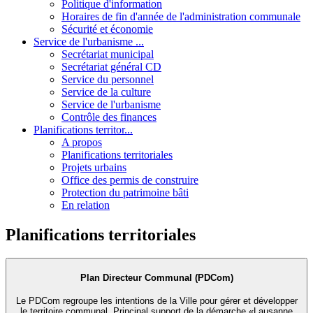
Politique d'information
Horaires de fin d'année de l'administration communale
Sécurité et économie
Service de l'urbanisme ...
Secrétariat municipal
Secrétariat général CD
Service du personnel
Service de la culture
Service de l'urbanisme
Contrôle des finances
Planifications territor...
A propos
Planifications territoriales
Projets urbains
Office des permis de construire
Protection du patrimoine bâti
En relation
Planifications territoriales
Plan Directeur Communal (PDCom)
Le PDCom regroupe les intentions de la Ville pour gérer et développer
le territoire communal. Principal support de la démarche «Lausanne