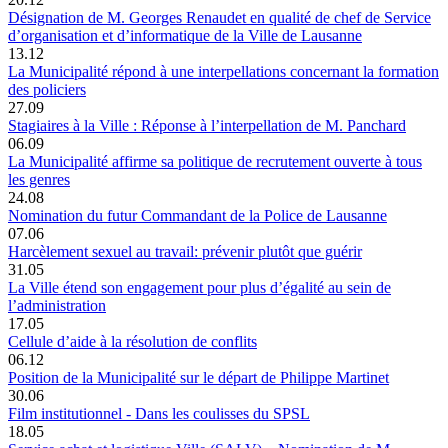
Désignation de M. Georges Renaudet en qualité de chef de Service
d’organisation et d’informatique de la Ville de Lausanne
13.12
La Municipalité répond à une interpellations concernant la formation
des policiers
27.09
Stagiaires à la Ville : Réponse à l’interpellation de M. Panchard
06.09
La Municipalité affirme sa politique de recrutement ouverte à tous
les genres
24.08
Nomination du futur Commandant de la Police de Lausanne
07.06
Harcèlement sexuel au travail: prévenir plutôt que guérir
31.05
La Ville étend son engagement pour plus d’égalité au sein de
l’administration
17.05
Cellule d’aide à la résolution de conflits
06.12
Position de la Municipalité sur le départ de Philippe Martinet
30.06
Film institutionnel - Dans les coulisses du SPSL
18.05