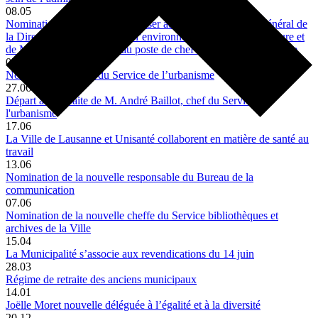
08.05
Nomination de M. Jeremias Blaser au poste de secrétaire général de
la Direction du logement, de l’environnement et de l’architecture et
de M. Sébastien Monnier au poste de chef du Service du cadastre
02.12
Nomination du chef du Service de l’urbanisme
27.06
Départ à la retraite de M. André Baillot, chef du Service de
l'urbanisme
17.06
La Ville de Lausanne et Unisanté collaborent en matière de santé au
travail
13.06
Nomination de la nouvelle responsable du Bureau de la
communication
07.06
Nomination de la nouvelle cheffe du Service bibliothèques et
archives de la Ville
15.04
La Municipalité s’associe aux revendications du 14 juin
28.03
Régime de retraite des anciens municipaux
14.01
Joëlle Moret nouvelle déléguée à l’égalité et à la diversité
20.12