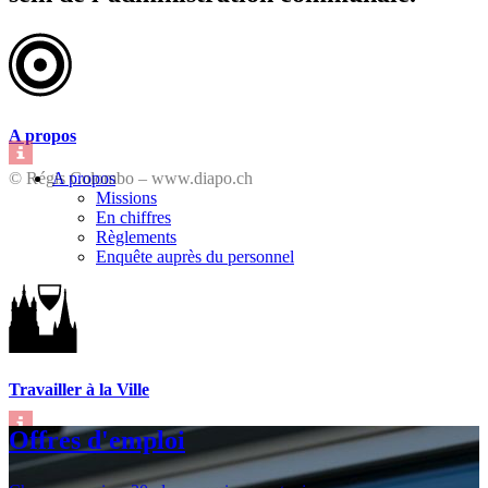
A propos
© Régis Colombo – www.diapo.ch
A propos
Missions
En chiffres
Règlements
Enquête auprès du personnel
Travailler à la Ville
Offres d'emploi
© Philippe Lenoir – Ville de Lausanne