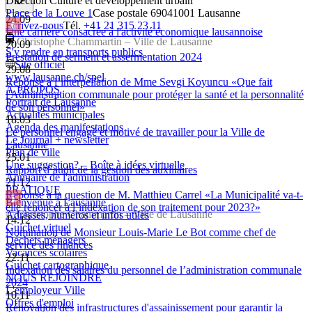
Direction Culture et développement urbain
Place de la Louve 1
Case postale 6904
1001 Lausanne
24.09
Ecrivez-nous
Tél.
+41 21 315 23 11
Une carrière consacrée à l'activité économique lausannoise
© Christophe Chammartin – Ville de Lausanne
20.09
S'y rendre en transports publics
Prestation de serment et assermentation 2024
Site officiel
29.08
www.lausanne.ch
/spel
Réponse à l’interpellation de Mme Sevgi Koyuncu «Que fait
À PROPOS
l'Administration communale pour protéger la santé et la personnalité
Portrait de Lausanne
de son personnel»
Actualités municipales
18.03
Agenda des manifestations
Le personnel engagé et motivé de travailler pour la Ville de
Le Journal + newsletter
Lausanne
Plan de ville
25.01
Une suggestion? – Boîte à idées virtuelle
Rapport d’audit de la gestion des auxiliaires
Annuaire de l'administration
21.12
PRATIQUE
Réponse à la question de M. Matthieu Carrel «La Municipalité va-t-
Bienvenue à Lausanne
elle renoncer à l’indexation de son traitement pour 2023?»
© Christophe Chammartin – Ville de Lausanne
Adresses, numéros et infos utiles
14.12
Guichet virtuel
Nomination de Monsieur Louis-Marie Le Bot comme chef de
Déchets ménagers
service des finances
Vacances scolaires
22.11
Guichet cartographique
Indexation des salaires du personnel de l’administration communale
NOUS REJOINDRE
2024
L'employeur Ville
10.11
Offres d'emploi
Rénovation des infrastructures d'assainissement pour garantir la