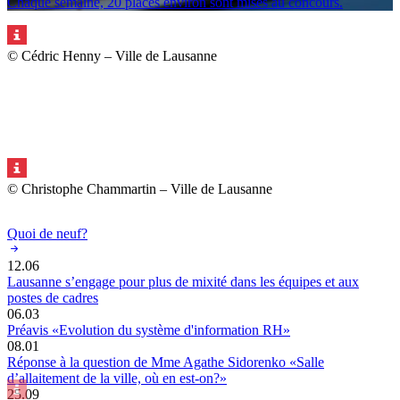
Chaque semaine, 20 places environ sont mises au concours.
© Cédric Henny – Ville de Lausanne
© Christophe Chammartin – Ville de Lausanne
Quoi de neuf?
12.06
Lausanne s’engage pour plus de mixité dans les équipes et aux
postes de cadres
06.03
Préavis «Evolution du système d'information RH»
08.01
Réponse à la question de Mme Agathe Sidorenko «Salle
d’allaitement de la ville, où en est-on?»
25.09