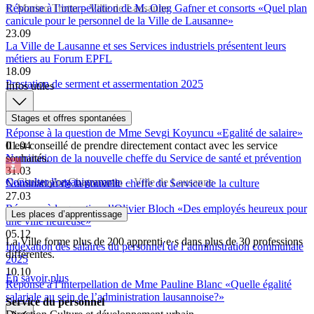
© Marino Trotta – Ville de Lausanne
Réponse à l’interpellation de M. Oleg Gafner et consorts «Quel plan
canicule pour le personnel de la Ville de Lausanne»
23.09
La Ville de Lausanne et ses Services industriels présentent leurs
métiers au Forum EPFL
18.09
Prestation de serment et assermentation 2025
Infos utiles
Stages et offres spontanées
15.05
Réponse à la question de Mme Sevgi Koyuncu «Egalité de salaire»
Il est conseillé de prendre directement contact avec les service
01.04
souhaités.
Nomination de la nouvelle cheffe du Service de santé et prévention
31.03
© Christophe Chammartin – Ville de Lausanne
Consulter l'organigramme
Nomination de la nouvelle cheffe du Service de la culture
27.03
Réponse à la question d’Olivier Bloch «Des employés heureux pour
Les places d’apprentissage
une ville heureuse»
05.12
La Ville forme plus de 200 apprenti·e·s dans plus de 30 professions
Indexation des salaires du personnel de l’administration communale
différentes.
2025
10.10
En savoir plus
Réponse à l’interpellation de Mme Pauline Blanc «Quelle égalité
salariale au sein de l’administration lausannoise?»
Service du personnel