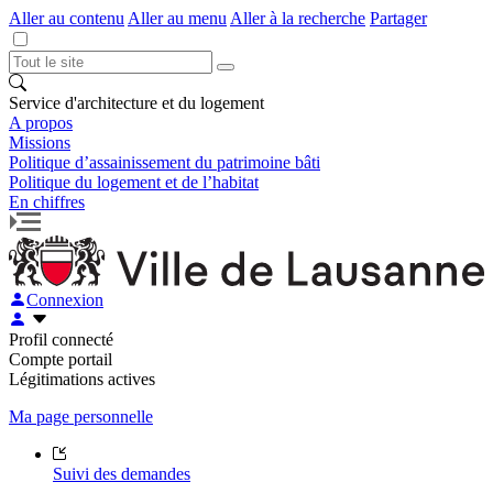
Aller au contenu
Aller au menu
Aller à la recherche
Partager
Service d'architecture et du logement
A propos
Missions
Politique d’assainissement du patrimoine bâti
Politique du logement et de l’habitat
En chiffres
Connexion
Profil connecté
Compte portail
Légitimations actives
Ma page personnelle
Suivi des demandes