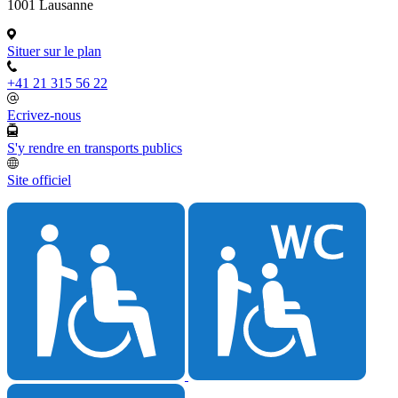
1001 Lausanne
Situer sur le plan
+41 21 315 56 22
Ecrivez-nous
S'y rendre en transports publics
Site officiel