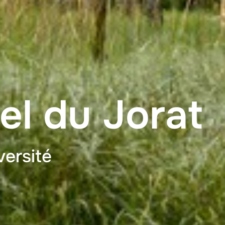
el du Jorat
versité
e