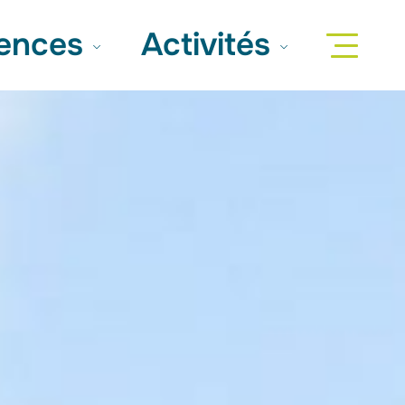
iences
Activités