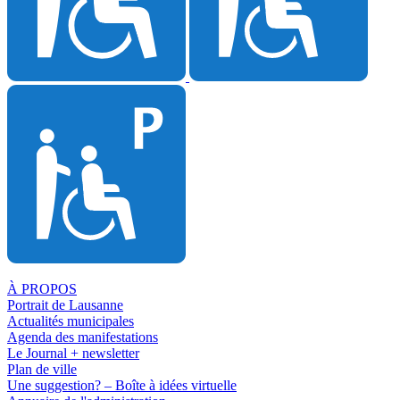
À PROPOS
Portrait de Lausanne
Actualités municipales
Agenda des manifestations
Le Journal + newsletter
Plan de ville
Une suggestion? – Boîte à idées virtuelle