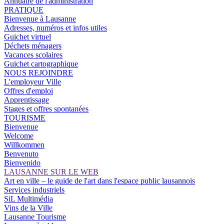
Annuaire de l'administration
PRATIQUE
Bienvenue à Lausanne
Adresses, numéros et infos utiles
Guichet virtuel
Déchets ménagers
Vacances scolaires
Guichet cartographique
NOUS REJOINDRE
L'employeur Ville
Offres d'emploi
Apprentissage
Stages et offres spontanées
TOURISME
Bienvenue
Welcome
Willkommen
Benvenuto
Bienvenido
LAUSANNE SUR LE WEB
Art en ville – le guide de l'art dans l'espace public lausannois
Services industriels
SiL Multimédia
Vins de la Ville
Lausanne Tourisme