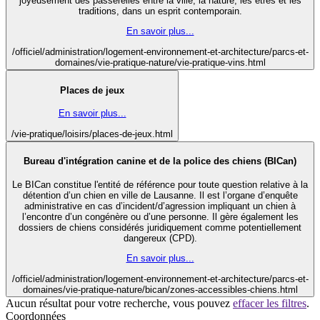
joyeusement des passerelles entre la ville, la nature, les êtres et les
traditions, dans un esprit contemporain.
En savoir plus...
/officiel/administration/logement-environnement-et-architecture/parcs-et-
domaines/vie-pratique-nature/vie-pratique-vins.html
Places de jeux
En savoir plus...
/vie-pratique/loisirs/places-de-jeux.html
Bureau d'intégration canine et de la police des chiens (BICan)
Le BICan constitue l'entité de référence pour toute question relative à la
détention d’un chien en ville de Lausanne. Il est l’organe d’enquête
administrative en cas d’incident/d’agression impliquant un chien à
l’encontre d’un congénère ou d’une personne. Il gère également les
dossiers de chiens considérés juridiquement comme potentiellement
dangereux (CPD).
En savoir plus...
/officiel/administration/logement-environnement-et-architecture/parcs-et-
domaines/vie-pratique-nature/bican/zones-accessibles-chiens.html
Aucun résultat pour votre recherche, vous pouvez
effacer les filtres
.
Coordonnées