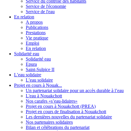
Service du contrôle des habitants
Service de l'économie
Service de l'eau
En relation
A propos
Publications
Prestations
Vie pratique
Emploi
En relation
Solidarité eau
Solidarité eau
Epura
Saint-Sulpice II
L’eau solidaire
L’eau solidaire
Projet en cours à Nouak...
Un partenariat solidaire pour un accès durable à l’eau
L'eau à Nouakchott
Nos carafes «s’eau-lidaires»
Projet en cours à Nouakchott (PREA)
Projet en cours de finalisation à Nouakchott
Les dernières nouvelles du partenariat solidaire
Nos partenaires solidaires
Bilan et célébrations du partenariat