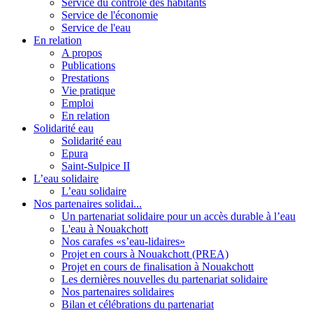
Service du contrôle des habitants
Service de l'économie
Service de l'eau
En relation
A propos
Publications
Prestations
Vie pratique
Emploi
En relation
Solidarité eau
Solidarité eau
Epura
Saint-Sulpice II
L’eau solidaire
L’eau solidaire
Nos partenaires solidai...
Un partenariat solidaire pour un accès durable à l’eau
L'eau à Nouakchott
Nos carafes «s’eau-lidaires»
Projet en cours à Nouakchott (PREA)
Projet en cours de finalisation à Nouakchott
Les dernières nouvelles du partenariat solidaire
Nos partenaires solidaires
Bilan et célébrations du partenariat