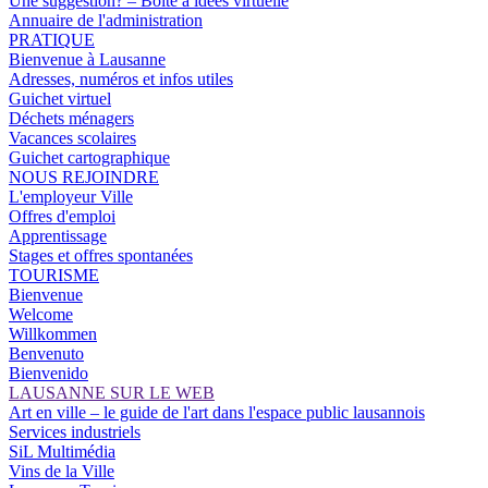
Une suggestion? – Boîte à idées virtuelle
Annuaire de l'administration
PRATIQUE
Bienvenue à Lausanne
Adresses, numéros et infos utiles
Guichet virtuel
Déchets ménagers
Vacances scolaires
Guichet cartographique
NOUS REJOINDRE
L'employeur Ville
Offres d'emploi
Apprentissage
Stages et offres spontanées
TOURISME
Bienvenue
Welcome
Willkommen
Benvenuto
Bienvenido
LAUSANNE SUR LE WEB
Art en ville – le guide de l'art dans l'espace public lausannois
Services industriels
SiL Multimédia
Vins de la Ville