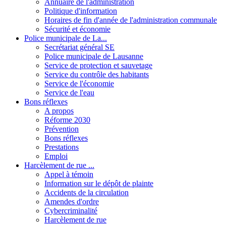
Annuaire de l'administration
Politique d'information
Horaires de fin d'année de l'administration communale
Sécurité et économie
Police municipale de La...
Secrétariat général SE
Police municipale de Lausanne
Service de protection et sauvetage
Service du contrôle des habitants
Service de l'économie
Service de l'eau
Bons réflexes
A propos
Réforme 2030
Prévention
Bons réflexes
Prestations
Emploi
Harcèlement de rue ...
Appel à témoin
Information sur le dépôt de plainte
Accidents de la circulation
Amendes d'ordre
Cybercriminalité
Harcèlement de rue