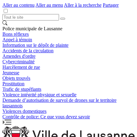
Aller au contenu
Aller au menu
Aller à la recherche
Partager
Police municipale de Lausanne
Bons réflexes
Appel à témoin
Information sur le dépôt de plainte
Accidents de la circulation
Amendes d'ordre
Cybercriminalité
Harcèlement de rue
Jeunesse
Objets trouvés
Prostitution
Trafic de stupéfiants
Violence intégrité physique et sexuelle
Demande d’autorisation de survol de drones sur le territoire
lausannois
Violences domestiques
Contrôle de police: Ce que vous devez savoir