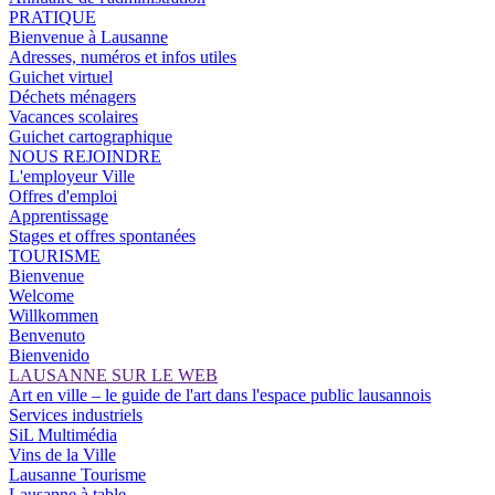
PRATIQUE
Bienvenue à Lausanne
Adresses, numéros et infos utiles
Guichet virtuel
Déchets ménagers
Vacances scolaires
Guichet cartographique
NOUS REJOINDRE
L'employeur Ville
Offres d'emploi
Apprentissage
Stages et offres spontanées
TOURISME
Bienvenue
Welcome
Willkommen
Benvenuto
Bienvenido
LAUSANNE SUR LE WEB
Art en ville – le guide de l'art dans l'espace public lausannois
Services industriels
SiL Multimédia
Vins de la Ville
Lausanne Tourisme
Lausanne à table