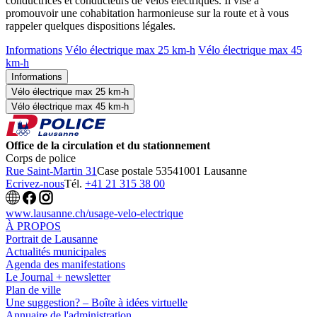
conductrices et conducteurs de vélos électriques. Il vise à
promouvoir une cohabitation harmonieuse sur la route et à vous
rappeler quelques dispositions légales.
Informations
Vélo électrique max 25 km-h
Vélo électrique max 45
km-h
Informations
Vélo électrique max 25 km-h
Vélo électrique max 45 km-h
Office de la circulation et du stationnement
Corps de police
Rue Saint-Martin 31
Case postale 5354
1001 Lausanne
Ecrivez-nous
Tél.
+41 21 315 38 00
www.lausanne.ch
/usage-velo-electrique
À PROPOS
Portrait de Lausanne
Actualités municipales
Agenda des manifestations
Le Journal + newsletter
Plan de ville
Une suggestion? – Boîte à idées virtuelle
Annuaire de l'administration