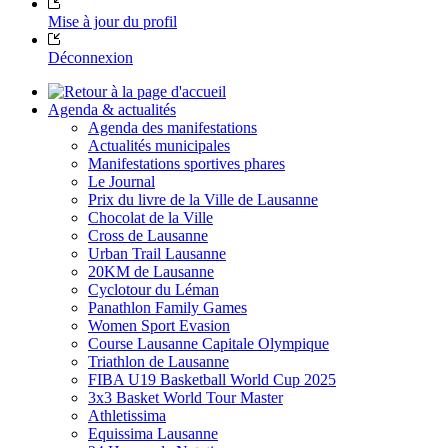
Mise à jour du profil
Déconnexion
Agenda & actualités
Agenda des manifestations
Actualités municipales
Manifestations sportives phares
Le Journal
Prix du livre de la Ville de Lausanne
Chocolat de la Ville
Cross de Lausanne
Urban Trail Lausanne
20KM de Lausanne
Cyclotour du Léman
Panathlon Family Games
Women Sport Evasion
Course Lausanne Capitale Olympique
Triathlon de Lausanne
FIBA U19 Basketball World Cup 2025
3x3 Basket World Tour Master
Athletissima
Equissima Lausanne