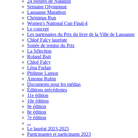
24 Heures de Natation
Semaine Olympique
Lausanne Marathon
Christmas Run
Women's National Cup Final-4
Le concept
Les partenaires du Prix du livre de la Ville de Lausanne
Chloé Falcy lauréate
Soirée de remise du Prix
La Sélection
Roland Buti
Chloé Falcy
Léna Furlan
Philippe Lamon
Antoine Rubin
Documents pour les médias
Éditions précédentes
11e édition
10e édition
9e édition
8e édition
7e édition
...
Le lauréat 2023-2025
Participantes et participants 2023