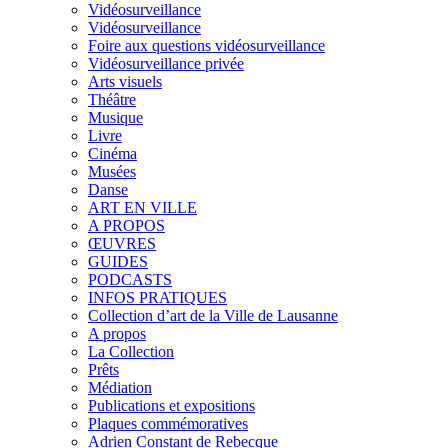
Vidéosurveillance
Vidéosurveillance
Foire aux questions vidéosurveillance
Vidéosurveillance privée
Arts visuels
Théâtre
Musique
Livre
Cinéma
Musées
Danse
ART EN VILLE
A PROPOS
ŒUVRES
GUIDES
PODCASTS
INFOS PRATIQUES
Collection d’art de la Ville de Lausanne
A propos
La Collection
Prêts
Médiation
Publications et expositions
Plaques commémoratives
Adrien Constant de Rebecque