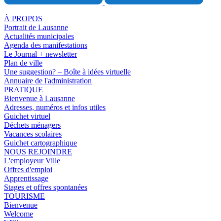
À PROPOS
Portrait de Lausanne
Actualités municipales
Agenda des manifestations
Le Journal + newsletter
Plan de ville
Une suggestion? – Boîte à idées virtuelle
Annuaire de l'administration
PRATIQUE
Bienvenue à Lausanne
Adresses, numéros et infos utiles
Guichet virtuel
Déchets ménagers
Vacances scolaires
Guichet cartographique
NOUS REJOINDRE
L'employeur Ville
Offres d'emploi
Apprentissage
Stages et offres spontanées
TOURISME
Bienvenue
Welcome