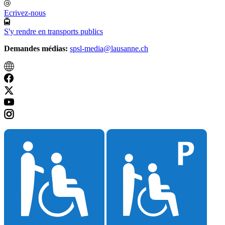
Ecrivez-nous
S'y rendre en transports publics
Demandes médias:
spsl-media@lausanne.ch