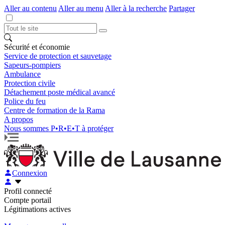
Aller au contenu
Aller au menu
Aller à la recherche
Partager
Sécurité et économie
Service de protection et sauvetage
Sapeurs-pompiers
Ambulance
Protection civile
Détachement poste médical avancé
Police du feu
Centre de formation de la Rama
A propos
Nous sommes P•R•E•T à protéger
Connexion
Profil connecté
Compte portail
Légitimations actives