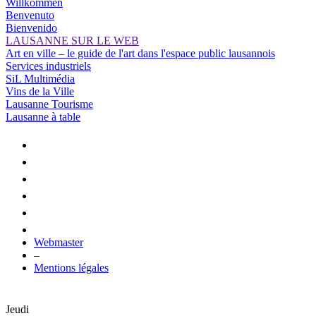
Willkommen
Benvenuto
Bienvenido
LAUSANNE SUR LE WEB
Art en ville – le guide de l'art dans l'espace public lausannois
Services industriels
SiL Multimédia
Vins de la Ville
Lausanne Tourisme
Lausanne à table
Webmaster
–
Mentions légales
Jeudi