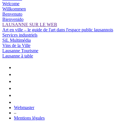
Welcome
Willkommen
Benvenuto
Bienvenido
LAUSANNE SUR LE WEB
Art en ville – le guide de l'art dans l'espace public lausannois
Services industriels
SiL Multimédia
Vins de la Ville
Lausanne Tourisme
Lausanne à table
Webmaster
–
Mentions légales