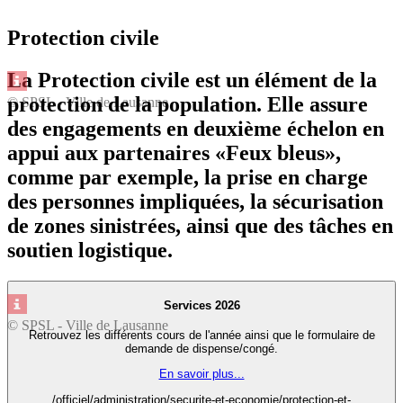
Protection civile
La Protection civile est un élément de la
protection de la population. Elle assure
© SPSL - Ville de Lausanne
des engagements en deuxième échelon en
appui aux partenaires «Feux bleus»,
comme par exemple, la prise en charge
des personnes impliquées, la sécurisation
de zones sinistrées, ainsi que des tâches en
soutien logistique.
Services 2026
© SPSL - Ville de Lausanne
Retrouvez les différents cours de l'année ainsi que le formulaire de
demande de dispense/congé.
En savoir plus...
/officiel/administration/securite-et-economie/protection-et-