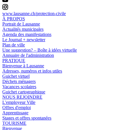
www.lausanne.ch
/protection-civile
À PROPOS
Portrait de Lausanne
Actualités municipales
Agenda des manifestations
Le Journal + newsletter
Plan de ville
Une suggestion? – Boîte à idées virtuelle
Annuaire de l'administration
PRATIQUE
Bienvenue à Lausanne
Adresses, numéros et infos utiles
Guichet virtuel
Déchets ménagers
Vacances scolaires
Guichet cartographique
NOUS REJOINDRE
L'employeur Ville
Offres d'emploi
Apprentissage
Stages et offres spontanées
TOURISME
Bienvenue