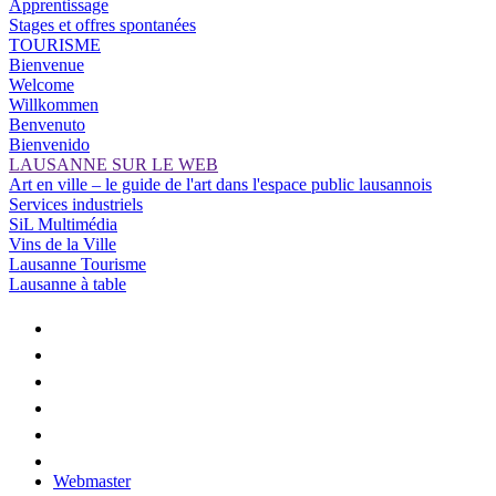
Apprentissage
Stages et offres spontanées
TOURISME
Bienvenue
Welcome
Willkommen
Benvenuto
Bienvenido
LAUSANNE SUR LE WEB
Art en ville – le guide de l'art dans l'espace public lausannois
Services industriels
SiL Multimédia
Vins de la Ville
Lausanne Tourisme
Lausanne à table
Webmaster