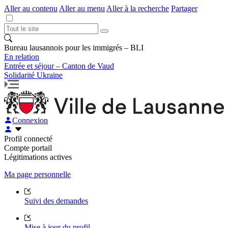
Aller au contenu
Aller au menu
Aller à la recherche
Partager
Bureau lausannois pour les immigrés – BLI
En relation
Entrée et séjour – Canton de Vaud
Solidarité Ukraine
Connexion
Profil connecté
Compte portail
Légitimations actives
Ma page personnelle
Suivi des demandes
Mise à jour du profil