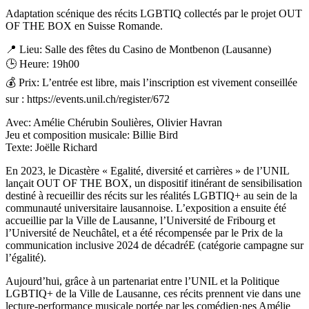
Adaptation scénique des récits LGBTIQ collectés par le projet OUT
OF THE BOX en Suisse Romande.
📍 Lieu: Salle des fêtes du Casino de Montbenon (Lausanne)
🕒 Heure: 19h00
💰 Prix: L’entrée est libre, mais l’inscription est vivement conseillée
sur : https://events.unil.ch/register/672
Avec: Amélie Chérubin Soulières, Olivier Havran
Jeu et composition musicale: Billie Bird
Texte: Joëlle Richard
En 2023, le Dicastère « Egalité, diversité et carrières » de l’UNIL
lançait OUT OF THE BOX, un dispositif itinérant de sensibilisation
destiné à recueillir des récits sur les réalités LGBTIQ+ au sein de la
communauté universitaire lausannoise. L’exposition a ensuite été
accueillie par la Ville de Lausanne, l’Université de Fribourg et
l’Université de Neuchâtel, et a été récompensée par le Prix de la
communication inclusive 2024 de décadréE (catégorie campagne sur
l’égalité).
Aujourd’hui, grâce à un partenariat entre l’UNIL et la Politique
LGBTIQ+ de la Ville de Lausanne, ces récits prennent vie dans une
lecture-performance musicale portée par les comédien·nes Amélie