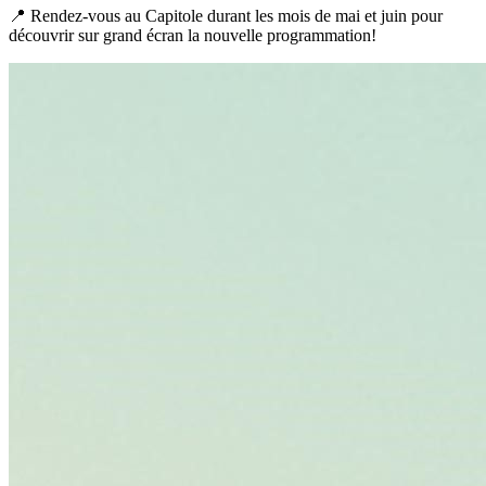
📍 Rendez-vous au Capitole durant les mois de mai et juin pour
découvrir sur grand écran la nouvelle programmation!