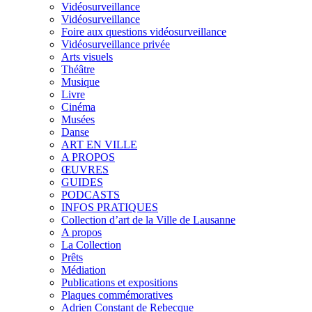
Vidéosurveillance
Vidéosurveillance
Foire aux questions vidéosurveillance
Vidéosurveillance privée
Arts visuels
Théâtre
Musique
Livre
Cinéma
Musées
Danse
ART EN VILLE
A PROPOS
ŒUVRES
GUIDES
PODCASTS
INFOS PRATIQUES
Collection d’art de la Ville de Lausanne
A propos
La Collection
Prêts
Médiation
Publications et expositions
Plaques commémoratives
Adrien Constant de Rebecque