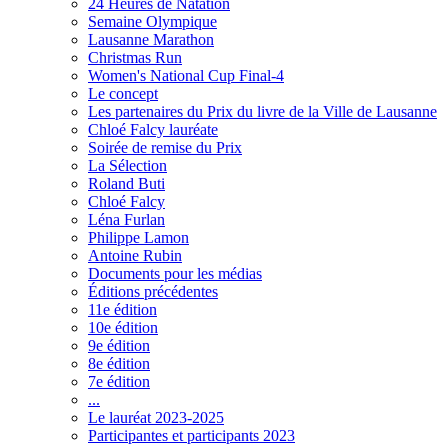
24 Heures de Natation
Semaine Olympique
Lausanne Marathon
Christmas Run
Women's National Cup Final-4
Le concept
Les partenaires du Prix du livre de la Ville de Lausanne
Chloé Falcy lauréate
Soirée de remise du Prix
La Sélection
Roland Buti
Chloé Falcy
Léna Furlan
Philippe Lamon
Antoine Rubin
Documents pour les médias
Éditions précédentes
11e édition
10e édition
9e édition
8e édition
7e édition
...
Le lauréat 2023-2025
Participantes et participants 2023