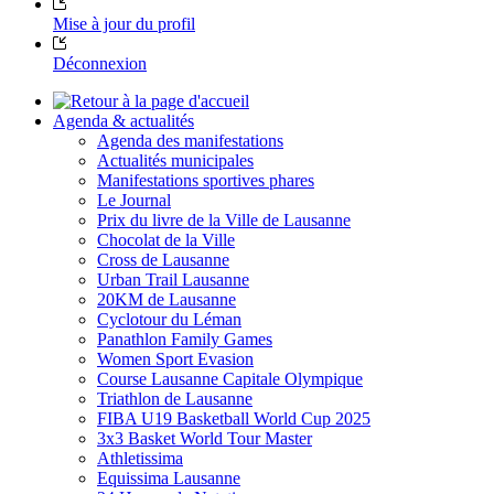
Mise à jour du profil
Déconnexion
Agenda & actualités
Agenda des manifestations
Actualités municipales
Manifestations sportives phares
Le Journal
Prix du livre de la Ville de Lausanne
Chocolat de la Ville
Cross de Lausanne
Urban Trail Lausanne
20KM de Lausanne
Cyclotour du Léman
Panathlon Family Games
Women Sport Evasion
Course Lausanne Capitale Olympique
Triathlon de Lausanne
FIBA U19 Basketball World Cup 2025
3x3 Basket World Tour Master
Athletissima
Equissima Lausanne