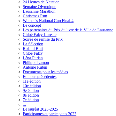
24 Heures de Natation
Semaine Olympique
Lausanne Marathon
Christmas Run
Women's National Cup Final-4
Le concept
Les partenaires du Prix du livre de la Ville de Lausanne
Chloé Falcy lauréate
Soirée de remise du Prix
La Sélection
Roland Buti
Chloé Falcy
Léna Furlan
Philippe Lamon
Antoine Rubin
Documents pour les médias
Éditions précédentes
11e édition
10e édition
9e édition
8e édition
7e édition
...
Le lauréat 2023-2025
Participantes et participants 2023