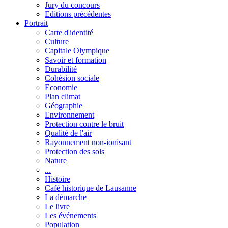
Jury du concours
Editions précédentes
Portrait
Carte d'identité
Culture
Capitale Olympique
Savoir et formation
Durabilité
Cohésion sociale
Economie
Plan climat
Géographie
Environnement
Protection contre le bruit
Qualité de l'air
Rayonnement non-ionisant
Protection des sols
Nature
...
Histoire
Café historique de Lausanne
La démarche
Le livre
Les événements
Population