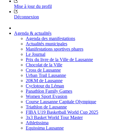
Mise à jour du profil
Déconnexion
Agenda & actualités
Agenda des manifestations
Actualités municipales
Manifestations sportives phares
Le Journal
Prix du livre de la Ville de Lausanne
Chocolat de la Ville
Cross de Lausanne
Urban Trail Lausanne
20KM de Lausanne
Cyclotour du Léman
Panathlon Family Games
Women Sport Evasion
Course Lausanne Capitale Olympique
Triathlon de Lausanne
FIBA U19 Basketball World Cup 2025
3x3 Basket World Tour Master
Athletissima
Equissima Lausanne