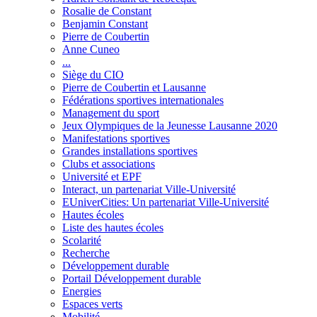
Rosalie de Constant
Benjamin Constant
Pierre de Coubertin
Anne Cuneo
...
Siège du CIO
Pierre de Coubertin et Lausanne
Fédérations sportives internationales
Management du sport
Jeux Olympiques de la Jeunesse Lausanne 2020
Manifestations sportives
Grandes installations sportives
Clubs et associations
Université et EPF
Interact, un partenariat Ville-Université
EUniverCities: Un partenariat Ville-Université
Hautes écoles
Liste des hautes écoles
Scolarité
Recherche
Développement durable
Portail Développement durable
Energies
Espaces verts
Mobilité