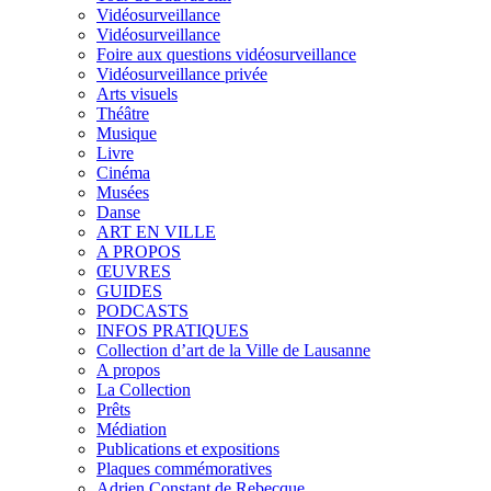
Vidéosurveillance
Vidéosurveillance
Foire aux questions vidéosurveillance
Vidéosurveillance privée
Arts visuels
Théâtre
Musique
Livre
Cinéma
Musées
Danse
ART EN VILLE
A PROPOS
ŒUVRES
GUIDES
PODCASTS
INFOS PRATIQUES
Collection d’art de la Ville de Lausanne
A propos
La Collection
Prêts
Médiation
Publications et expositions
Plaques commémoratives
Adrien Constant de Rebecque