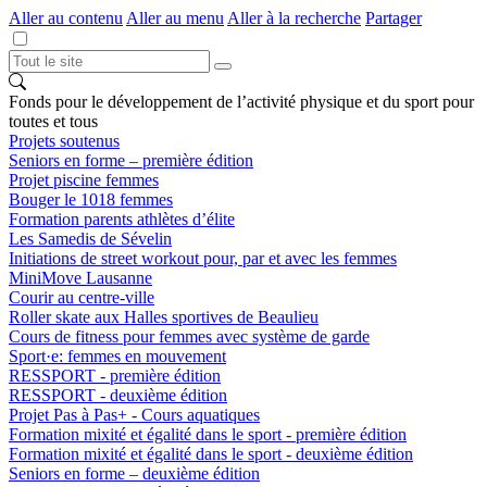
Aller au contenu
Aller au menu
Aller à la recherche
Partager
Fonds pour le développement de l’activité physique et du sport pour
toutes et tous
Projets soutenus
Seniors en forme – première édition
Projet piscine femmes
Bouger le 1018 femmes
Formation parents athlètes d’élite
Les Samedis de Sévelin
Initiations de street workout pour, par et avec les femmes
MiniMove Lausanne
Courir au centre-ville
Roller skate aux Halles sportives de Beaulieu
Cours de fitness pour femmes avec système de garde
Sport·e: femmes en mouvement
RESSPORT - première édition
RESSPORT - deuxième édition
Projet Pas à Pas+ - Cours aquatiques
Formation mixité et égalité dans le sport - première édition
Formation mixité et égalité dans le sport - deuxième édition
Seniors en forme – deuxième édition