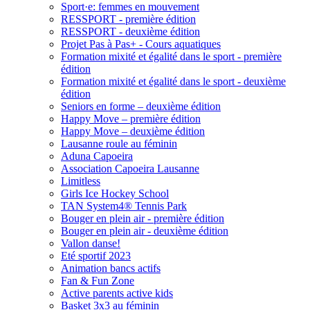
Sport·e: femmes en mouvement
RESSPORT - première édition
RESSPORT - deuxième édition
Projet Pas à Pas+ - Cours aquatiques
Formation mixité et égalité dans le sport - première
édition
Formation mixité et égalité dans le sport - deuxième
édition
Seniors en forme – deuxième édition
Happy Move – première édition
Happy Move – deuxième édition
Lausanne roule au féminin
Aduna Capoeira
Association Capoeira Lausanne
Limitless
Girls Ice Hockey School
TAN System4® Tennis Park
Bouger en plein air - première édition
Bouger en plein air - deuxième édition
Vallon danse!
Eté sportif 2023
Animation bancs actifs
Fan & Fun Zone
Active parents active kids
Basket 3x3 au féminin