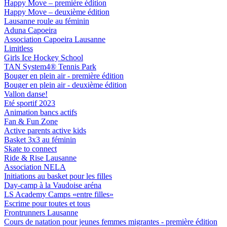
Happy Move – première édition
Happy Move – deuxième édition
Lausanne roule au féminin
Aduna Capoeira
Association Capoeira Lausanne
Limitless
Girls Ice Hockey School
TAN System4® Tennis Park
Bouger en plein air - première édition
Bouger en plein air - deuxième édition
Vallon danse!
Eté sportif 2023
Animation bancs actifs
Fan & Fun Zone
Active parents active kids
Basket 3x3 au féminin
Skate to connect
Ride & Rise Lausanne
Association NELA
Initiations au basket pour les filles
Day-camp à la Vaudoise aréna
LS Academy Camps «entre filles»
Escrime pour toutes et tous
Frontrunners Lausanne
Cours de natation pour jeunes femmes migrantes - première édition