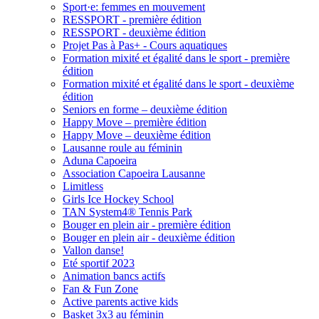
Sport·e: femmes en mouvement
RESSPORT - première édition
RESSPORT - deuxième édition
Projet Pas à Pas+ - Cours aquatiques
Formation mixité et égalité dans le sport - première
édition
Formation mixité et égalité dans le sport - deuxième
édition
Seniors en forme – deuxième édition
Happy Move – première édition
Happy Move – deuxième édition
Lausanne roule au féminin
Aduna Capoeira
Association Capoeira Lausanne
Limitless
Girls Ice Hockey School
TAN System4® Tennis Park
Bouger en plein air - première édition
Bouger en plein air - deuxième édition
Vallon danse!
Eté sportif 2023
Animation bancs actifs
Fan & Fun Zone
Active parents active kids
Basket 3x3 au féminin