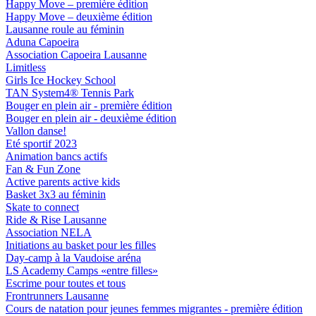
Happy Move – première édition
Happy Move – deuxième édition
Lausanne roule au féminin
Aduna Capoeira
Association Capoeira Lausanne
Limitless
Girls Ice Hockey School
TAN System4® Tennis Park
Bouger en plein air - première édition
Bouger en plein air - deuxième édition
Vallon danse!
Eté sportif 2023
Animation bancs actifs
Fan & Fun Zone
Active parents active kids
Basket 3x3 au féminin
Skate to connect
Ride & Rise Lausanne
Association NELA
Initiations au basket pour les filles
Day-camp à la Vaudoise aréna
LS Academy Camps «entre filles»
Escrime pour toutes et tous
Frontrunners Lausanne
Cours de natation pour jeunes femmes migrantes - première édition