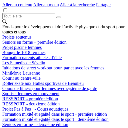
Aller au contenu
Aller au menu
Aller à la recherche
Partager
Fonds pour le développement de l’activité physique et du sport pour
toutes et tous
Projets soutenus
Seniors en forme – première édition
Projet piscine femmes
Bouger le 1018 femmes
Formation parents athlètes d’élite
Les Samedis de Sévelin
Initiations de street workout pour, par et avec les femmes
MiniMove Lausanne
Courir au centre-ville
Roller skate aux Halles sportives de Beaulieu
Cours de fitness pour femmes avec système de garde
Sport·e: femmes en mouvement
RESSPORT - première édition
RESSPORT - deuxième édition
Projet Pas à Pas+ - Cours aquatiques
Formation mixité et égalité dans le sport - première édition
Formation mixité et égalité dans le sport - deuxième édition
Seniors en forme – deuxième édition