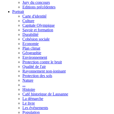
Jury du concours
Editions précédentes
Portrait
Carte d'identité
Culture
Capitale Olympique
Savoir et formation
Durabilité
Cohésion sociale
Economie
Plan climat
Géographie
Environnement
Protection contre le bruit
Qualité de l'air
Rayonnement non-ionisant
Protection des sols
Nature
...
Histoire
Café historique de Lausanne
La démarche
Le livre
Les événements
Population