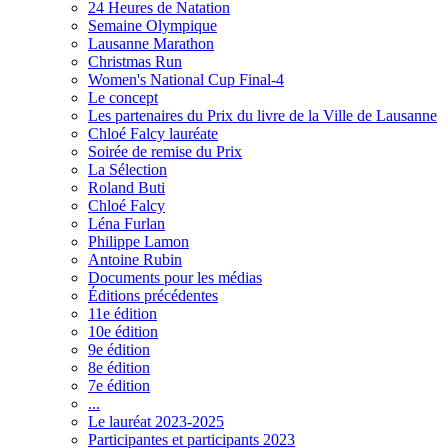
24 Heures de Natation
Semaine Olympique
Lausanne Marathon
Christmas Run
Women's National Cup Final-4
Le concept
Les partenaires du Prix du livre de la Ville de Lausanne
Chloé Falcy lauréate
Soirée de remise du Prix
La Sélection
Roland Buti
Chloé Falcy
Léna Furlan
Philippe Lamon
Antoine Rubin
Documents pour les médias
Éditions précédentes
11e édition
10e édition
9e édition
8e édition
7e édition
...
Le lauréat 2023-2025
Participantes et participants 2023