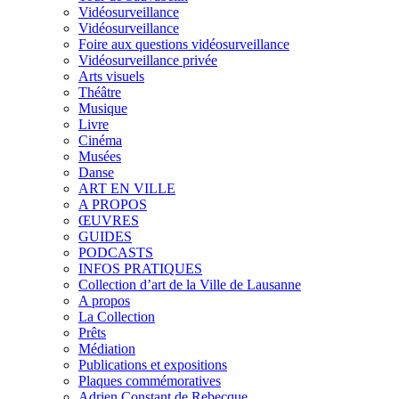
Vidéosurveillance
Vidéosurveillance
Foire aux questions vidéosurveillance
Vidéosurveillance privée
Arts visuels
Théâtre
Musique
Livre
Cinéma
Musées
Danse
ART EN VILLE
A PROPOS
ŒUVRES
GUIDES
PODCASTS
INFOS PRATIQUES
Collection d’art de la Ville de Lausanne
A propos
La Collection
Prêts
Médiation
Publications et expositions
Plaques commémoratives
Adrien Constant de Rebecque