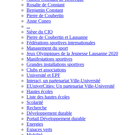
Rosalie de Constant
Benjamin Constant
Pierre de Coubertin
Anne Cuneo
...
Siège du CIO
Pierre de Coubertin et Lausanne
Fédérations sportives internationales
Management du sport
Jeux Olympiques de la Jeunesse Lausanne 2020
Manifestations sportives
Grandes installations sportives
Clubs et associations
Université et EPF
Interact, un partenariat Ville-Université
EUniverCities: Un partenariat Ville-Université
Hautes écoles
Liste des hautes écoles
Scolarité
Recherche
Développement durable
Portail Développement durable
Energies
Espaces verts
Mobilité