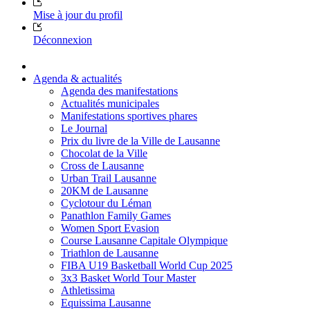
Mise à jour du profil
Déconnexion
Agenda & actualités
Agenda des manifestations
Actualités municipales
Manifestations sportives phares
Le Journal
Prix du livre de la Ville de Lausanne
Chocolat de la Ville
Cross de Lausanne
Urban Trail Lausanne
20KM de Lausanne
Cyclotour du Léman
Panathlon Family Games
Women Sport Evasion
Course Lausanne Capitale Olympique
Triathlon de Lausanne
FIBA U19 Basketball World Cup 2025
3x3 Basket World Tour Master
Athletissima
Equissima Lausanne