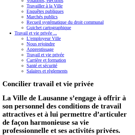
Votations, élections
Travailler à la Ville
Enquêtes publiques
Marchés publics
Recueil systématique du droit communal
Guichet cartographique
Travail et vie privée ...
L'employeur Ville
Nous rejoindre
Apprentissage
Travail et vie privée
Carrière et formation
Santé et sécurité
Salaires et règlements
Concilier travail et vie privée
La Ville de Lausanne s’engage à offrir à
son personnel des conditions de travail
attractives et à lui permettre d’articuler
de façon harmonieuse sa vie
professionnelle et ses activités privées.