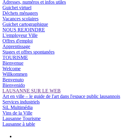
Adresses, numéros et infos utiles
Guichet virtuel
Déchets ménagers
Vacances scolaires
Guichet cartographique
NOUS REJOINDRE
L'employeur Ville
Offres d'emploi
Apprentissage
Stages et offres spontanées
TOURISME
Bienvenue
Welcome
Willkommen
Benvenuto
Bienvenido
LAUSANNE SUR LE WEB
Art en ville – le guide de l'art dans l'espace public lausannois
Services industriels
SiL Multimédia
Vins de la Ville
Lausanne Tourisme
Lausanne à table