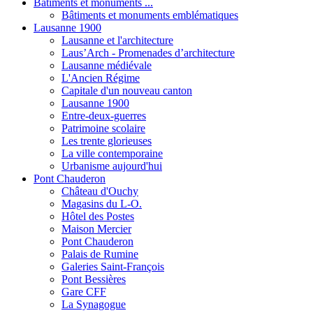
Bâtiments et monuments ...
Bâtiments et monuments emblématiques
Lausanne 1900
Lausanne et l'architecture
Laus’Arch - Promenades d’architecture
Lausanne médiévale
L'Ancien Régime
Capitale d'un nouveau canton
Lausanne 1900
Entre-deux-guerres
Patrimoine scolaire
Les trente glorieuses
La ville contemporaine
Urbanisme aujourd'hui
Pont Chauderon
Château d'Ouchy
Magasins du L-O.
Hôtel des Postes
Maison Mercier
Pont Chauderon
Palais de Rumine
Galeries Saint-François
Pont Bessières
Gare CFF
La Synagogue