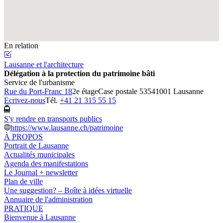
En relation
Lausanne et l'architecture
Délégation à la protection du patrimoine bâti
Service de l'urbanisme
Rue du Port-Franc 18
2e étage
Case postale 5354
1001 Lausanne
Ecrivez-nous
Tél.
+41 21 315 55 15
S'y rendre en transports publics
https://www.lausanne.ch/patrimoine
À PROPOS
Portrait de Lausanne
Actualités municipales
Agenda des manifestations
Le Journal + newsletter
Plan de ville
Une suggestion? – Boîte à idées virtuelle
Annuaire de l'administration
PRATIQUE
Bienvenue à Lausanne