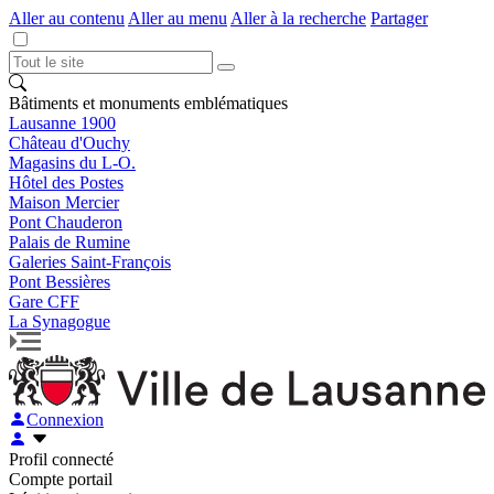
Aller au contenu
Aller au menu
Aller à la recherche
Partager
Bâtiments et monuments emblématiques
Lausanne 1900
Château d'Ouchy
Magasins du L-O.
Hôtel des Postes
Maison Mercier
Pont Chauderon
Palais de Rumine
Galeries Saint-François
Pont Bessières
Gare CFF
La Synagogue
Connexion
Profil connecté
Compte portail