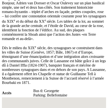
Bonjour, Adrien van Dorsser et Oscar Oulevey sur un plan basilical
simple, une nef et deux bas-côtés. Son traitement historiciste
romano-byzantin – triplet d’arches en façade, petites coupoles, rose
– lui confère une connotation orientale courante pour les synagogues
e
e
du XIX
et du début du XX
siècle. Les tables de la loi, au sommet
de la grande arche centrale, et l’étoile de David, au cœur de la rose,
identifient la fonction de l’édifice. Au sud, des plaques
commémorent la Shoah ainsi que l’action des Justes «en Terre
romande et au-delà».
e
Dès le milieu du XIX
siècle, des synagogues se construisent dans
les villes de Suisse (Genève, 1857; Bâle, 1867) et d’Europe,
témoignant d’une émancipation et d’une intégration alors croissante
des communautés juives. Celle de Lausanne est bâtie grâce à un legs
dû à Daniel Iffla (1824-1907), banquier français et mécène de
nombreuses synagogues dans et en dehors de son pays. A Lausanne,
il a également offert les Chapelle et statue de Guillaume Tell à
Montbenon, remerciement à la Suisse de l’accueil réservé à l’armée
Bourbaki en 1871.
Bus tl: Georgette
Accès
Parking: Bellefontaine
Fullscreen