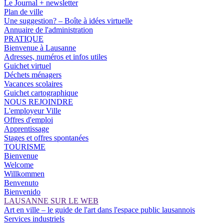
Le Journal + newsletter
Plan de ville
Une suggestion? – Boîte à idées virtuelle
Annuaire de l'administration
PRATIQUE
Bienvenue à Lausanne
Adresses, numéros et infos utiles
Guichet virtuel
Déchets ménagers
Vacances scolaires
Guichet cartographique
NOUS REJOINDRE
L'employeur Ville
Offres d'emploi
Apprentissage
Stages et offres spontanées
TOURISME
Bienvenue
Welcome
Willkommen
Benvenuto
Bienvenido
LAUSANNE SUR LE WEB
Art en ville – le guide de l'art dans l'espace public lausannois
Services industriels