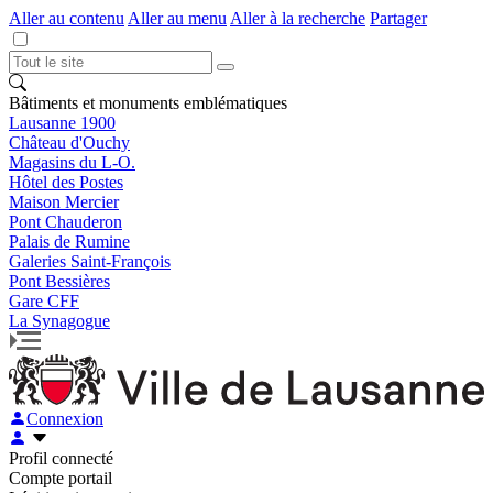
Aller au contenu
Aller au menu
Aller à la recherche
Partager
Bâtiments et monuments emblématiques
Lausanne 1900
Château d'Ouchy
Magasins du L-O.
Hôtel des Postes
Maison Mercier
Pont Chauderon
Palais de Rumine
Galeries Saint-François
Pont Bessières
Gare CFF
La Synagogue
Connexion
Profil connecté
Compte portail