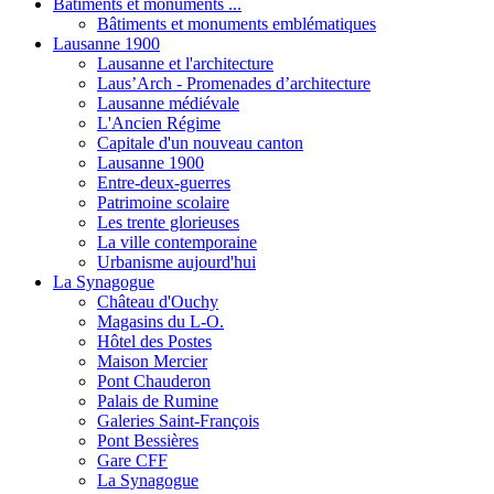
Bâtiments et monuments ...
Bâtiments et monuments emblématiques
Lausanne 1900
Lausanne et l'architecture
Laus’Arch - Promenades d’architecture
Lausanne médiévale
L'Ancien Régime
Capitale d'un nouveau canton
Lausanne 1900
Entre-deux-guerres
Patrimoine scolaire
Les trente glorieuses
La ville contemporaine
Urbanisme aujourd'hui
La Synagogue
Château d'Ouchy
Magasins du L-O.
Hôtel des Postes
Maison Mercier
Pont Chauderon
Palais de Rumine
Galeries Saint-François
Pont Bessières
Gare CFF
La Synagogue