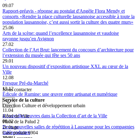
09.07
Rapport-préavis - réponse au postulat d'Angèle Flora Mendy et
consorts «Rendre la place culturelle lausannoise accessible à toute la
population lausannoise, c’est aussi sortir la culture des quatre murs»
25.06
Arts de la scène: quand l’excellence lausannoise et vaudoise
rayonne jusqu’en Avignon
27.02
Collection de l’Art Brut: lancement du concours d’architecture pour
l’extension du musée qui fête ses 50 ans
29.01
Un nouveau dispositif d’exposition artistique XXL au cœur de la
Ville
12.08
Fresque Pré-du-Marché
13.12
Nous contacter
Édicule de Rumine: une œuvre entre artisanat et numérique
Service de la culture
Direction Culture et développement urbain
11.04
4 nouvelles œuvres dans la Collection d’art de la Ville
Hôtel de Ville
08.02
Place de la Palud 2
Deux nouvelles salles de répétition à Lausanne pour les compagnies
2e étage
indépendantes
Case postale 6904
25.01