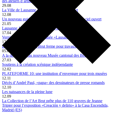
des ateliers d’artistes lausannois»
29.08
La Ville de Lausanne enrichit sa collection d’art
12.08
Un nouveau guide pour découvrir l’art lausannois à ciel ouvert
21.05
Lausanne Jardins 2019: de terre à terre
17.04
Vernissage de la bande dessinée «Lausanne imaginée»
17.04
La Collection de l’Art Brut ferme pour travaux
05.04
A la découverte du nouveau Musée cantonal des Beaux -Arts
27.03
Soutiens à la création scénique indépendante
12.02
PLATEFORME 10: une institution d’envergure pour trois musées
12.11
Décès d’André Paul, «papa» des dessinateurs de presse romands
12.10
Les naissances de la pleine lune
12.09
La Collection de l’Art Brut prête plus de 110 œuvres de Jeanne
Tripier pour l’exposition «Creación y delirio» à la Casa Encendida,
Madrid (ES)