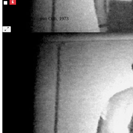
© Jean Otth
Limite E – Vidéo – jean Otth, 1973