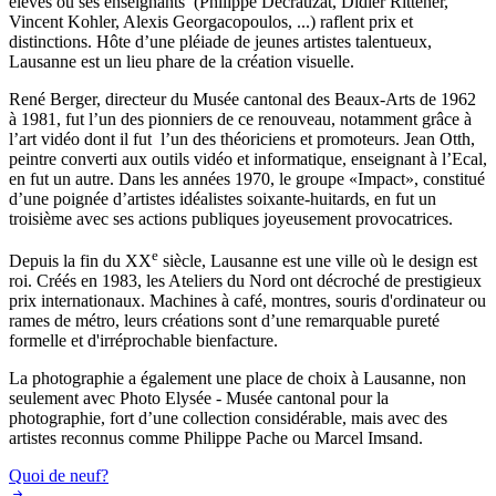
élèves ou ses enseignants (Philippe Decrauzat, Didier Rittener,
Vincent Kohler, Alexis Georgacopoulos, ...) raflent prix et
distinctions. Hôte d’une pléiade de jeunes artistes talentueux,
Lausanne est un lieu phare de la création visuelle.
René Berger, directeur du Musée cantonal des Beaux-Arts de 1962
à 1981, fut l’un des pionniers de ce renouveau, notamment grâce à
l’art vidéo dont il fut l’un des théoriciens et promoteurs. Jean Otth,
peintre converti aux outils vidéo et informatique, enseignant à l’Ecal,
en fut un autre. Dans les années 1970, le groupe «Impact», constitué
d’une poignée d’artistes idéalistes soixante-huitards, en fut un
troisième avec ses actions publiques joyeusement provocatrices.
e
Depuis la fin du XX
siècle, Lausanne est une ville où le design est
roi. Créés en 1983, les Ateliers du Nord ont décroché de prestigieux
prix internationaux. Machines à café, montres, souris d'ordinateur ou
rames de métro, leurs créations sont d’une remarquable pureté
formelle et d'irréprochable bienfacture.
La photographie a également une place de choix à Lausanne, non
seulement avec Photo Elysée - Musée cantonal pour la
photographie, fort d’une collection considérable, mais avec des
artistes reconnus comme Philippe Pache ou Marcel Imsand.
Quoi de neuf?