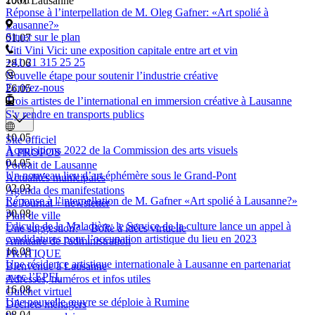
1001 Lausanne
Réponse à l’interpellation de M. Oleg Gafner: «Art spolié à
Lausanne?»
Situer sur le plan
01.07
Viti Vini Vici: une exposition capitale entre art et vin
+41 21 315 25 25
28.06
Nouvelle étape pour soutenir l’industrie créative
Ecrivez-nous
26.05
Trois artistes de l’international en immersion créative à Lausanne
S'y rendre en transports publics
10.05
Site officiel
Acquisitions 2022 de la Commission des arts visuels
À PROPOS
04.05
Portrait de Lausanne
Un nouveau lieu d’art éphémère sous le Grand-Pont
Actualités municipales
02.03
Agenda des manifestations
Réponse à l’interpellation de M. Gafner «Art spolié à Lausanne?»
Le Journal + newsletter
30.08
Plan de ville
Edicule de la Maladière: le Service de la culture lance un appel à
Une suggestion? – Boîte à idées virtuelle
candidatures pour l’occupation artistique du lieu en 2023
Annuaire de l'administration
16.08
PRATIQUE
Une résidence artistique internationale à Lausanne en partenariat
Bienvenue à Lausanne
avec l’EPFL
Adresses, numéros et infos utiles
16.08
Guichet virtuel
Une nouvelle œuvre se déploie à Rumine
Déchets ménagers
08.04