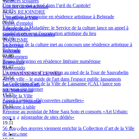
Vacances scolaires
Une œuvre qui a tapé dans l’œil du Capitole!
Guichet cartographique
22.02
NOUS REJOINDRE
Une artiste lausannoise en résidence artistique à Belgrade
L'employeur Ville
06.10
Offres d'emploi
Edicule de la Maladière: le Service de la culture lance un appel à
Apprentissage
candidatures pour l’occupation artistique du lieu
Stages et offres spontanées
06.10
TOURISME
Le Service de la culture met au concours une résidence artistique à
Bienvenue
Belgrade
Welcome
01.09
Willkommen
Bruno Pellegrino en résidence littéraire numérique
Benvenuto
01.07
Bienvenido
Un nouvel espace d’exposition au pied de la Tour de Sauvabelin
LAUSANNE SUR LE WEB
29.04
Art en ville – le guide de l'art dans l'espace public lausannois
La Collection d’art de la Ville de Lausanne (CAL) lance son
Services industriels
nouveau site internet
SiL Multimédia
15.02
Vins de la Ville
Appel à projets «Découvertes culturelles»
Lausanne Tourisme
26.11
Lausanne à table
Réponse au postulat de Mme Sara Soto et consorts «Art Urbain:
pour une géographie de sites dédiés»
19.11
56 nouvelles œuvres viennent enrichir la Collection d’art de la Ville
de Lausanne