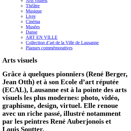
Arts visuels
Théâtre
Musique
Livre
Cinéma
Musées
Danse
ART EN VILLE
Collection d’art de la Ville de Lausanne
Plaques commémoratives
Arts visuels
Grâce à quelques pionniers (René Berger,
Jean Otth) et à son Ecole d’art réputée
(ECAL), Lausanne est à la pointe des arts
visuels les plus modernes: photo, vidéo,
graphisme, design, virtuel. Elle renoue
avec un riche passé, illustré notamment
par les peintres René Auberjonois et
Louis Soutter.