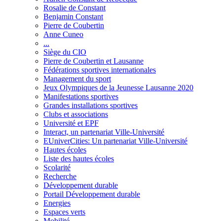
Rosalie de Constant
Benjamin Constant
Pierre de Coubertin
Anne Cuneo
...
Siège du CIO
Pierre de Coubertin et Lausanne
Fédérations sportives internationales
Management du sport
Jeux Olympiques de la Jeunesse Lausanne 2020
Manifestations sportives
Grandes installations sportives
Clubs et associations
Université et EPF
Interact, un partenariat Ville-Université
EUniverCities: Un partenariat Ville-Université
Hautes écoles
Liste des hautes écoles
Scolarité
Recherche
Développement durable
Portail Développement durable
Energies
Espaces verts
Mobilité