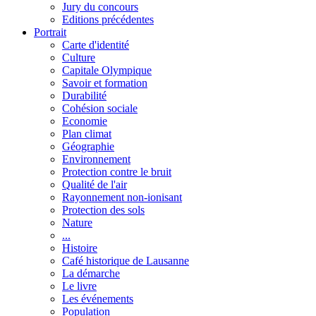
Jury du concours
Editions précédentes
Portrait
Carte d'identité
Culture
Capitale Olympique
Savoir et formation
Durabilité
Cohésion sociale
Economie
Plan climat
Géographie
Environnement
Protection contre le bruit
Qualité de l'air
Rayonnement non-ionisant
Protection des sols
Nature
...
Histoire
Café historique de Lausanne
La démarche
Le livre
Les événements
Population