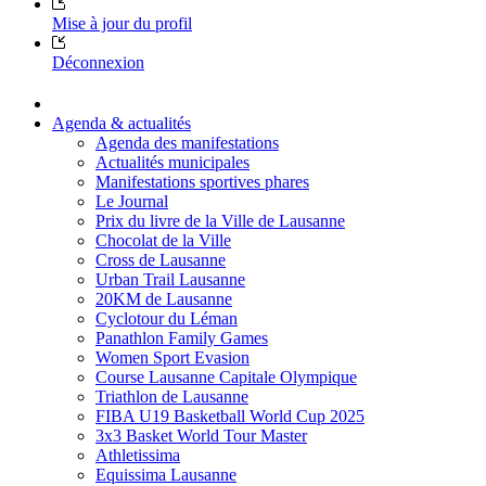
Mise à jour du profil
Déconnexion
Agenda & actualités
Agenda des manifestations
Actualités municipales
Manifestations sportives phares
Le Journal
Prix du livre de la Ville de Lausanne
Chocolat de la Ville
Cross de Lausanne
Urban Trail Lausanne
20KM de Lausanne
Cyclotour du Léman
Panathlon Family Games
Women Sport Evasion
Course Lausanne Capitale Olympique
Triathlon de Lausanne
FIBA U19 Basketball World Cup 2025
3x3 Basket World Tour Master
Athletissima
Equissima Lausanne