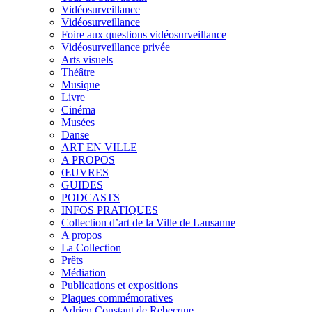
Vidéosurveillance
Vidéosurveillance
Foire aux questions vidéosurveillance
Vidéosurveillance privée
Arts visuels
Théâtre
Musique
Livre
Cinéma
Musées
Danse
ART EN VILLE
A PROPOS
ŒUVRES
GUIDES
PODCASTS
INFOS PRATIQUES
Collection d’art de la Ville de Lausanne
A propos
La Collection
Prêts
Médiation
Publications et expositions
Plaques commémoratives
Adrien Constant de Rebecque