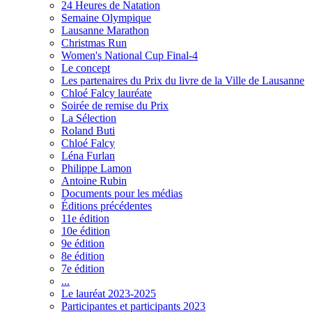
24 Heures de Natation
Semaine Olympique
Lausanne Marathon
Christmas Run
Women's National Cup Final-4
Le concept
Les partenaires du Prix du livre de la Ville de Lausanne
Chloé Falcy lauréate
Soirée de remise du Prix
La Sélection
Roland Buti
Chloé Falcy
Léna Furlan
Philippe Lamon
Antoine Rubin
Documents pour les médias
Éditions précédentes
11e édition
10e édition
9e édition
8e édition
7e édition
...
Le lauréat 2023-2025
Participantes et participants 2023