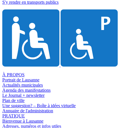
S'y rendre en transports publics
À PROPOS
Portrait de Lausanne
Actualités municipales
Agenda des manifestations
Le Journal + newsletter
Plan de ville
Une suggestion? – Boîte à idées virtuelle
Annuaire de l'administration
PRATIQUE
Bienvenue à Lausanne
Adresses, numéros et infos utiles