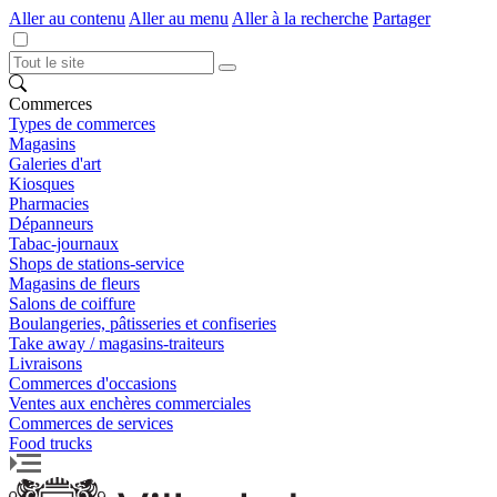
Aller au contenu
Aller au menu
Aller à la recherche
Partager
Commerces
Types de commerces
Magasins
Galeries d'art
Kiosques
Pharmacies
Dépanneurs
Tabac-journaux
Shops de stations-service
Magasins de fleurs
Salons de coiffure
Boulangeries, pâtisseries et confiseries
Take away / magasins-traiteurs
Livraisons
Commerces d'occasions
Ventes aux enchères commerciales
Commerces de services
Food trucks