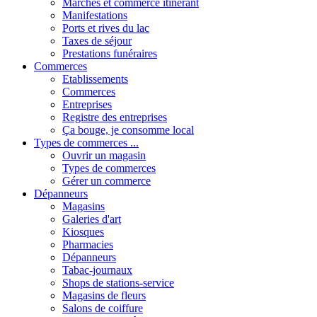
Marchés et commerce itinérant
Manifestations
Ports et rives du lac
Taxes de séjour
Prestations funéraires
Commerces
Etablissements
Commerces
Entreprises
Registre des entreprises
Ça bouge, je consomme local
Types de commerces ...
Ouvrir un magasin
Types de commerces
Gérer un commerce
Dépanneurs
Magasins
Galeries d'art
Kiosques
Pharmacies
Dépanneurs
Tabac-journaux
Shops de stations-service
Magasins de fleurs
Salons de coiffure