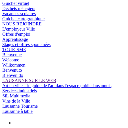
Guichet virtuel
Déchets ménagers
Vacances scolaires
Guichet cartographique
NOUS REJOINDRE
L'employeur Ville
Offres d'emploi
Apprentissage
Stages et offres spontanées
TOURISME
Bienvenue
Welcome
Willkommen
Benvenuto
Bienvenido
LAUSANNE SUR LE WEB
Art en ville – le guide de l'art dans l'espace public lausannois
Services industriels
SiL Multimédia
Vins de la Ville
Lausanne Tourisme
Lausanne à table