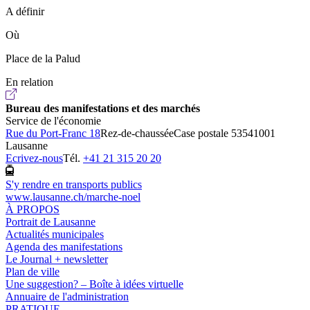
A définir
Où
Place de la Palud
En relation
Bureau des manifestations et des marchés
Service de l'économie
Rue du Port-Franc 18
Rez-de-chaussée
Case postale 5354
1001
Lausanne
Ecrivez-nous
Tél.
+41 21 315 20 20
S'y rendre en transports publics
www.lausanne.ch
/marche-noel
À PROPOS
Portrait de Lausanne
Actualités municipales
Agenda des manifestations
Le Journal + newsletter
Plan de ville
Une suggestion? – Boîte à idées virtuelle
Annuaire de l'administration
PRATIQUE