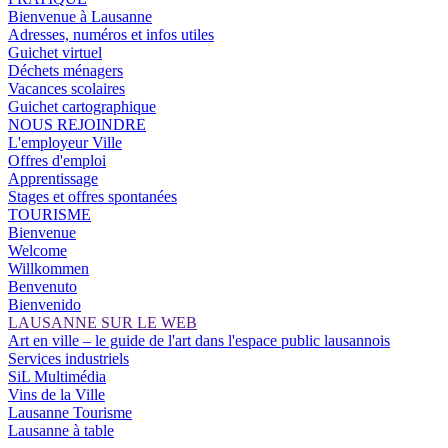
Bienvenue à Lausanne
Adresses, numéros et infos utiles
Guichet virtuel
Déchets ménagers
Vacances scolaires
Guichet cartographique
NOUS REJOINDRE
L'employeur Ville
Offres d'emploi
Apprentissage
Stages et offres spontanées
TOURISME
Bienvenue
Welcome
Willkommen
Benvenuto
Bienvenido
LAUSANNE SUR LE WEB
Art en ville – le guide de l'art dans l'espace public lausannois
Services industriels
SiL Multimédia
Vins de la Ville
Lausanne Tourisme
Lausanne à table