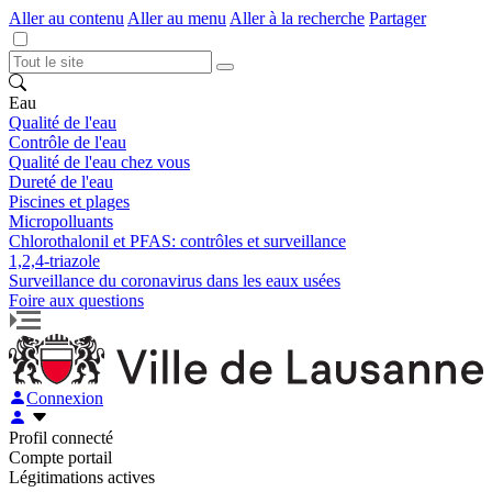
Aller au contenu
Aller au menu
Aller à la recherche
Partager
Eau
Qualité de l'eau
Contrôle de l'eau
Qualité de l'eau chez vous
Dureté de l'eau
Piscines et plages
Micropolluants
Chlorothalonil et PFAS: contrôles et surveillance
1,2,4-triazole
Surveillance du coronavirus dans les eaux usées
Foire aux questions
Connexion
Profil connecté
Compte portail
Légitimations actives