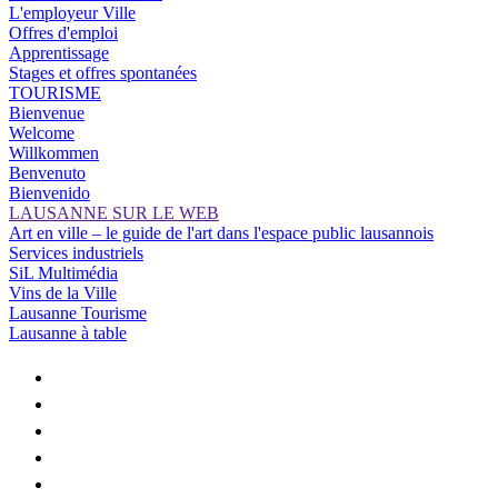
L'employeur Ville
Offres d'emploi
Apprentissage
Stages et offres spontanées
TOURISME
Bienvenue
Welcome
Willkommen
Benvenuto
Bienvenido
LAUSANNE SUR LE WEB
Art en ville – le guide de l'art dans l'espace public lausannois
Services industriels
SiL Multimédia
Vins de la Ville
Lausanne Tourisme
Lausanne à table