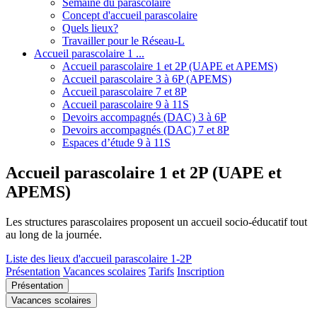
Semaine du parascolaire
Concept d'accueil parascolaire
Quels lieux?
Travailler pour le Réseau-L
Accueil parascolaire 1 ...
Accueil parascolaire 1 et 2P (UAPE et APEMS)
Accueil parascolaire 3 à 6P (APEMS)
Accueil parascolaire 7 et 8P
Accueil parascolaire 9 à 11S
Devoirs accompagnés (DAC) 3 à 6P
Devoirs accompagnés (DAC) 7 et 8P
Espaces d’étude 9 à 11S
Accueil parascolaire 1 et 2P (UAPE et
APEMS)
Les structures parascolaires proposent un accueil socio-éducatif tout
au long de la journée.
Liste des lieux d'accueil parascolaire 1-2P
Présentation
Vacances scolaires
Tarifs
Inscription
Présentation
Vacances scolaires