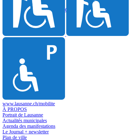
27.05
Fermeture annuelle des quais d’Ouchy et de Belgique
Voir tout
www.lausanne.ch
/mobilite
À PROPOS
Portrait de Lausanne
Actualités municipales
Agenda des manifestations
Le Journal + newsletter
Plan de ville