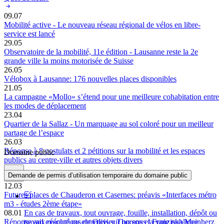
09.07
Mobilité active - Le nouveau réseau régional de vélos en libre-
service est lancé
29.05
Observatoire de la mobilité, 11e édition - Lausanne reste la 2e
grande ville la moins motorisée de Suisse
26.05
Vélobox à Lausanne: 176 nouvelles places disponibles
21.05
La campagne «Mollo» s’étend pour une meilleure cohabitation entre
les modes de déplacement
23.04
Quartier de la Sallaz - Un marquage au sol coloré pour un meilleur
partage de l’espace
26.03
Réponse à 8 postulats et 2 pétitions sur la mobilité et les espaces
Domaine public
publics au centre-ville et autres objets divers
Demande de permis d’utilisation temporaire du domaine public
12.03
Futures places de Chauderon et Casernes: préavis «Interfaces métro
m3 - études 2ème étape»
En cas de travaux, tout ouvrage, fouille, installation, dépôt ou
08.01
travail exécuté ou entrepris sur ou sous la voie publique
Réponse aux résolutions de Olivier Thorens et Franziska Meinherz