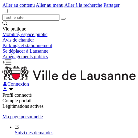
Aller au contenu
Aller au menu
Aller à la recherche
Partager
Vie pratique
Mobilité, espace public
Avis de chantier
Parkings et stationnement
Se déplacer à Lausanne
Aménagements publics
Connexion
Profil connecté
Compte portail
Légitimations actives
Ma page personnelle
Suivi des demandes