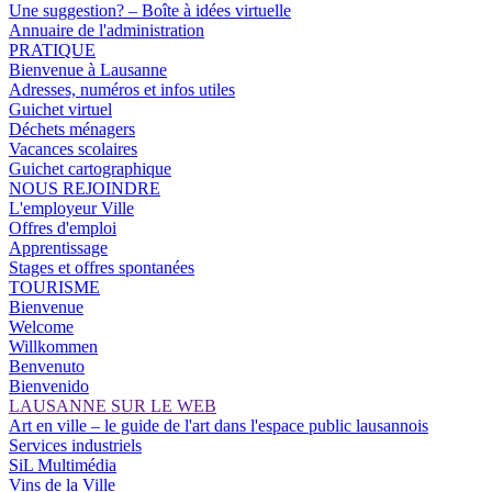
Une suggestion? – Boîte à idées virtuelle
Annuaire de l'administration
PRATIQUE
Bienvenue à Lausanne
Adresses, numéros et infos utiles
Guichet virtuel
Déchets ménagers
Vacances scolaires
Guichet cartographique
NOUS REJOINDRE
L'employeur Ville
Offres d'emploi
Apprentissage
Stages et offres spontanées
TOURISME
Bienvenue
Welcome
Willkommen
Benvenuto
Bienvenido
LAUSANNE SUR LE WEB
Art en ville – le guide de l'art dans l'espace public lausannois
Services industriels
SiL Multimédia
Vins de la Ville